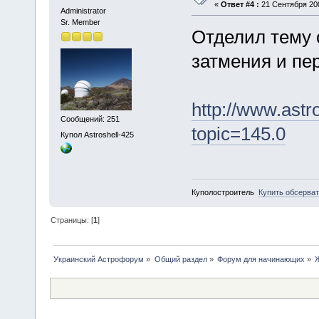
«
Ответ #4 :
21 Сентября 200
Administrator
Sr. Member
Отделил тему 
затмения и пе
http://www.ast
Сообщений: 251
topic=145.0
Купол Astroshell-425
Куполостроитель
Купить обсерва
Страницы: [
1
]
Украинский Астрофорум
»
Общий раздел
»
Форум для начинающих
»