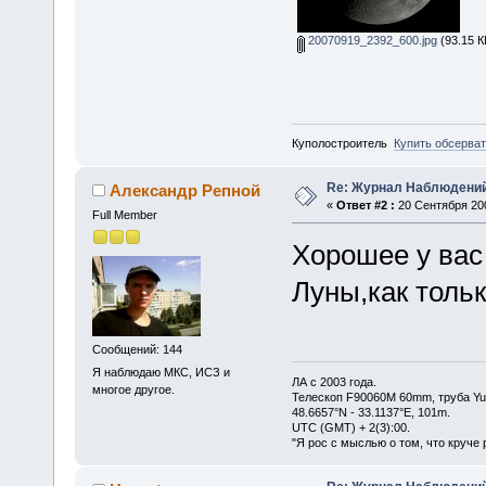
20070919_2392_600.jpg
(93.15 К
Куполостроитель
Купить обсерва
Re: Журнал Наблюдени
Александр Репной
«
Ответ #2 :
20 Сентября 200
Full Member
Хорошее у вас
Луны,как тольк
Сообщений: 144
Я наблюдаю МКС, ИСЗ и
ЛА с 2003 года.
многое другое.
Телескоп F90060M 60mm, труба Y
48.6657°N - 33.1137°E, 101m.
UTC (GMT) + 2(3):00.
"Я рос с мыслью о том, что круче 