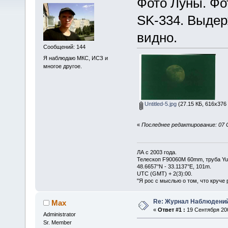
Фото Луны. Ф
SK-334. Выдер
видно.
Сообщений: 144
Я наблюдаю МКС, ИСЗ и
многое другое.
Untitled-5.jpg
(27.15 КБ, 616x376
«
Последнее редактирование: 07 
ЛА с 2003 года.
Телескоп F90060M 60mm, труба Y
48.6657°N - 33.1137°E, 101m.
UTC (GMT) + 2(3):00.
"Я рос с мыслью о том, что круче 
Re: Журнал Наблюдени
Max
«
Ответ #1 :
19 Сентября 200
Administrator
Sr. Member