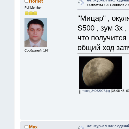
Re: Журнал Наблюдени
Hornet
«
Ответ #3 :
20 Сентября 200
Full Member
"Мицар" , окул
S500 , зум 3х 
что получится
общий ход зат
Сообщений: 197
moon_24062007.jpg
(38.08 КБ, 6
Re: Журнал Наблюдени
Max