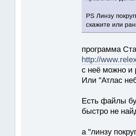
PS Линзу покруп
скажите или ра
программа Ста
http://www.relex
с неё можно и
Или "Атлас не
Есть файлы бум
быстро не найд
а "линзу покруп