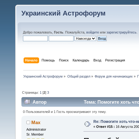
Украинский Астрофорум
Добро пожаловать,
Гость
. Пожалуйста,
войдите
или
зарегистрируйтесь
.
Начало
Помощь
Поиск
Календарь
Вход
Регистрация
Украинский Астрофорум
»
Общий раздел
»
Форум для начинающих
»
П
Страницы:
1
[
2
]
3
Автор
Тема: Помогите хоть чт
0 Пользователей и 1 Гость просматривают эту тему.
Re: Помогите хоть что-
Max
«
Ответ #15 :
16 Августа 200
Administrator
Sr. Member