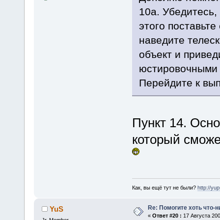
10а. Убедитесь,
этого поставьте 
наведите телеск
объект и привед
юстировочными 
Перейдите к вы
Пункт 14. Осн
который сможе
Как, вы ещё тут не были?
http://yu
Re: Помогите хоть что-
YuS
«
Ответ #20 :
17 Августа 200
Jr. Member