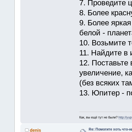
7. Проведите ц
8. Более красн
9. Более яркая
белой - плане
10. Возьмите т
11. Найдите в 
12. Поставьте
увеличение, к
(без всяких та
13. Юпитер - п
Как, вы ещё тут не были?
http://yu
Re: Помогите хоть что-
denis