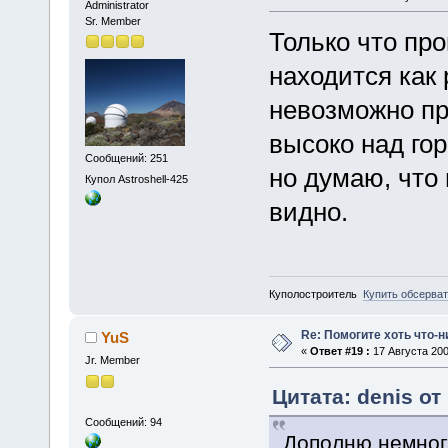
Administrator
Sr. Member
Только что пр
находится как 
невозможно пр
высоко над го
Сообщений: 251
но думаю, что 
Купол Astroshell-425
видно.
Куполостроитель
Купить обсерва
Re: Помогите хоть что-
YuS
«
Ответ #19 :
17 Августа 200
Jr. Member
Цитата: denis от
Сообщений: 94
Дополню немног