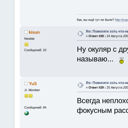
Как, вы ещё тут не были?
http://yu
Re: Помогите хоть что-
kisun
«
Ответ #28 :
24 Августа 200
Newbie
Ну окуляр с дру
Сообщений: 10
называю...
Re: Помогите хоть что-
YuS
«
Ответ #29 :
25 Августа 200
Jr. Member
Всегда неплох
Сообщений: 94
фокусным рас