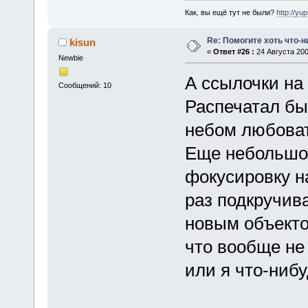
Как, вы ещё тут не были?
http://yu
Re: Помогите хоть что-
kisun
«
Ответ #26 :
24 Августа 200
Newbie
А ссылочки на
Сообщений: 10
Распечатал бы.
небом любоват
Еще небольшой
фокусировку н
раз подкручив
новым объектом
что вообще не 
или я что-ниб