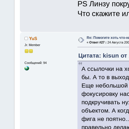
PS Линзу покр
Что скажите и
Re: Помогите хоть что-
YuS
«
Ответ #27 :
24 Августа 200
Jr. Member
Цитата: kisun от
Сообщений: 94
А ссылочки на 
бы. А то в выхо
Еще небольшой 
фокусировку на
подкручивать ну
объектом. А ког
фига не поятно..
правельно дела