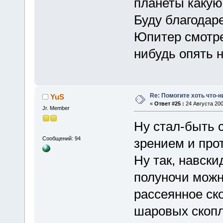
планеты какую
Буду благодаре
Юпитер смотре
нибудь опять 
Re: Помогите хоть что-
YuS
«
Ответ #25 :
24 Августа 200
Jr. Member
Ну стал-быть 
Сообщений: 94
зрением и про
Ну так, навски
полуночи можн
рассеянное ско
шаровых скопл