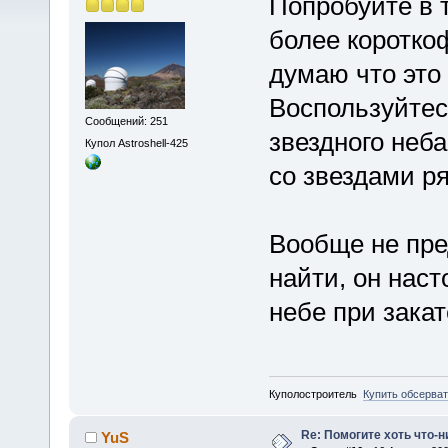
Попробуйте в 
более коротко
думаю что это
Воспользуйтес
Сообщений: 251
звездного неб
Купол Astroshell-425
со звездами р
Вообще не пре
найти, он наст
небе при зака
Куполостроитель
Купить обсерва
Re: Помогите хоть что-
YuS