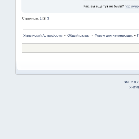
Как, вы ещё тут не были?
http://yu
Страницы:
1
[
2
]
3
Украинский Астрофорум
»
Общий раздел
»
Форум для начинающих
»
П
SMF 2.0.2
XHTM