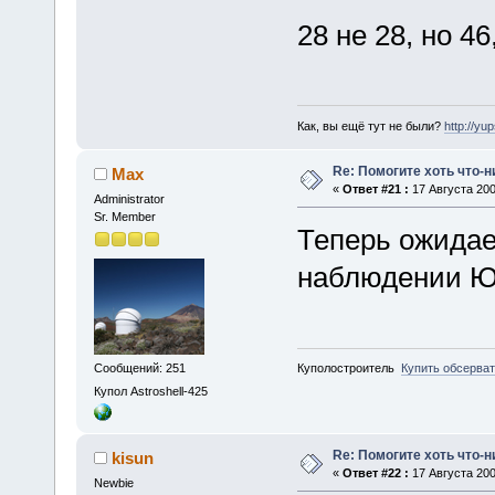
28 не 28, но 4
Как, вы ещё тут не были?
http://yu
Re: Помогите хоть что-
Max
«
Ответ #21 :
17 Августа 200
Administrator
Sr. Member
Теперь ожидаем
наблюдении 
Сообщений: 251
Куполостроитель
Купить обсерва
Купол Astroshell-425
Re: Помогите хоть что-
kisun
«
Ответ #22 :
17 Августа 200
Newbie