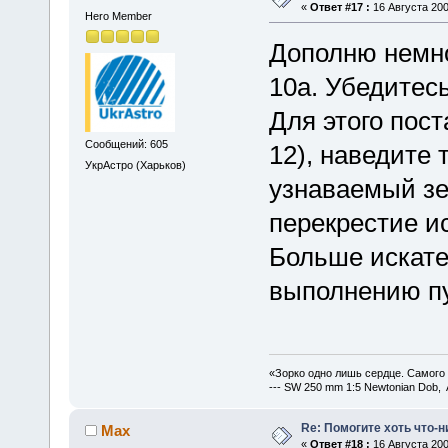
«
Ответ #17 :
16 Августа 200
Hero Member
Дополню немно
10а. Убедитесь
Для этого пост
Сообщений: 605
12), наведите 
УкрАстро (Харьков)
узнаваемый зе
перекрестие и
Больше искате
выполнению пу
«Зорко одно лишь сердце. Самого
--- SW 250 mm 1:5 Newtonian Dob, 
Re: Помогите хоть что-
Max
«
Ответ #18 :
16 Августа 200