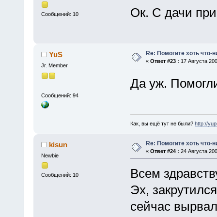
Ок. С дачи пр
Сообщений: 10
Re: Помогите хоть что-
YuS
«
Ответ #23 :
17 Августа 200
Jr. Member
Да уж. Помогл
Сообщений: 94
Как, вы ещё тут не были?
http://yu
Re: Помогите хоть что-
kisun
«
Ответ #24 :
24 Августа 200
Newbie
Всем здравств
Сообщений: 10
Эх, закрутился
сейчас вырвал