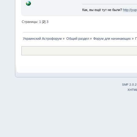
Как, вы ещё тут не были?
http://yu
Страницы:
1
[
2
]
3
Украинский Астрофорум
»
Общий раздел
»
Форум для начинающих
»
П
SMF 2.0.2
XHTM