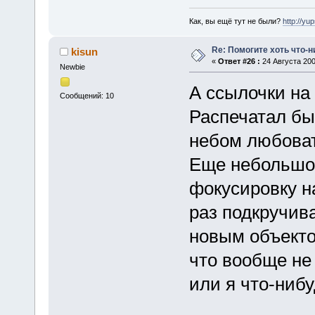
Как, вы ещё тут не были?
http://yu
Re: Помогите хоть что-
kisun
«
Ответ #26 :
24 Августа 200
Newbie
А ссылочки на
Сообщений: 10
Распечатал бы.
небом любоват
Еще небольшой
фокусировку н
раз подкручив
новым объектом
что вообще не 
или я что-ниб