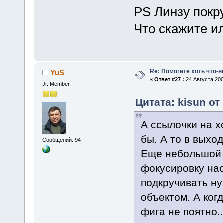
PS Линзу покр
Что скажите и
Re: Помогите хоть что-
YuS
«
Ответ #27 :
24 Августа 200
Jr. Member
Цитата: kisun от
А ссылочки на 
бы. А то в выхо
Сообщений: 94
Еще небольшой 
фокусировку на
подкручивать ну
объектом. А ког
фига не поятно..