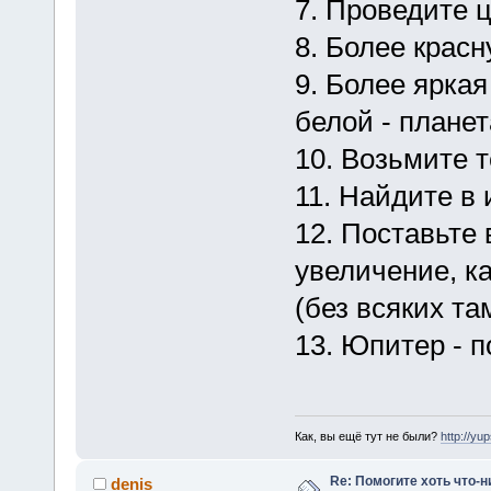
7. Проведите ц
8. Более красн
9. Более яркая
белой - плане
10. Возьмите т
11. Найдите в 
12. Поставьте
увеличение, к
(без всяких та
13. Юпитер - п
Как, вы ещё тут не были?
http://yu
Re: Помогите хоть что-
denis