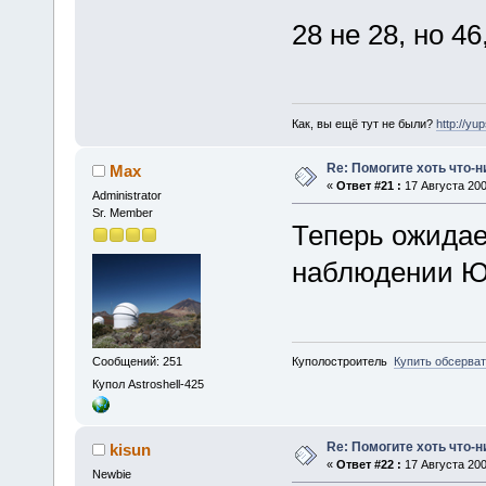
28 не 28, но 4
Как, вы ещё тут не были?
http://yu
Re: Помогите хоть что-
Max
«
Ответ #21 :
17 Августа 200
Administrator
Sr. Member
Теперь ожидаем
наблюдении 
Сообщений: 251
Куполостроитель
Купить обсерва
Купол Astroshell-425
Re: Помогите хоть что-
kisun
«
Ответ #22 :
17 Августа 200
Newbie