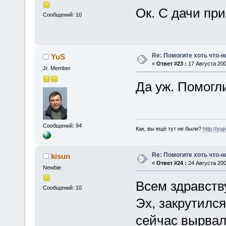
Ок. С дачи пр
Сообщений: 10
Re: Помогите хоть что-
YuS
«
Ответ #23 :
17 Августа 200
Jr. Member
Да уж. Помогл
Сообщений: 94
Как, вы ещё тут не были?
http://yu
Re: Помогите хоть что-
kisun
«
Ответ #24 :
24 Августа 200
Newbie
Всем здравств
Сообщений: 10
Эх, закрутился
сейчас вырвал