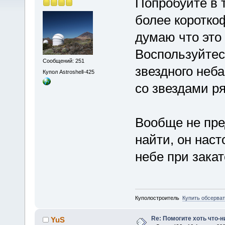
Попробуйте в 
более коротко
думаю что это
Воспользуйтес
Сообщений: 251
звездного неб
Купол Astroshell-425
со звездами р
Вообще не пре
найти, он наст
небе при зака
Куполостроитель
Купить обсерва
Re: Помогите хоть что-
YuS