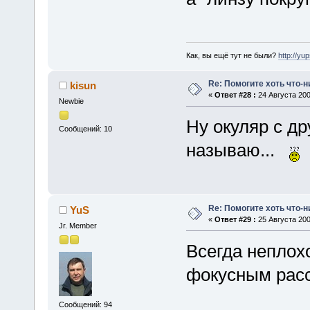
Как, вы ещё тут не были?
http://yu
Re: Помогите хоть что-
kisun
«
Ответ #28 :
24 Августа 200
Newbie
Ну окуляр с дру
Сообщений: 10
называю...
Re: Помогите хоть что-
YuS
«
Ответ #29 :
25 Августа 200
Jr. Member
Всегда неплох
фокусным рас
Сообщений: 94