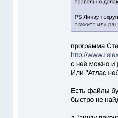
правельно дела
PS Линзу покруп
скажите или ра
программа Ста
http://www.relex
с неё можно и
Или "Атлас не
Есть файлы бум
быстро не найд
а "линзу покруп