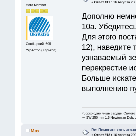
«
Ответ #17 :
16 Августа 200
Hero Member
Дополню немно
10а. Убедитесь
Для этого пост
Сообщений: 605
12), наведите 
УкрАстро (Харьков)
узнаваемый зе
перекрестие и
Больше искате
выполнению пу
«Зорко одно лишь сердце. Самого
--- SW 250 mm 1:5 Newtonian Dob, 
Re: Помогите хоть что-
Max
«
Ответ #18 :
16 Августа 200