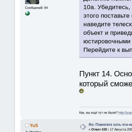
10а. Убедитесь,
Сообщений: 94
этого поставьте 
наведите телеск
объект и привед
юстировочными 
Перейдите к вы
Пункт 14. Осн
который сможе
Как, вы ещё тут не были?
http://yu
Re: Помогите хоть что-
YuS
«
Ответ #20 :
17 Августа 200
Jr. Member