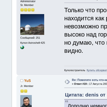
Administrator
Sr. Member
Только что пр
находится как 
невозможно пр
высоко над го
Сообщений: 251
но думаю, что 
Купол Astroshell-425
видно.
Куполостроитель
Купить обсерва
Re: Помогите хоть что-
YuS
«
Ответ #19 :
17 Августа 200
Jr. Member
Цитата: denis от
Дополню немног