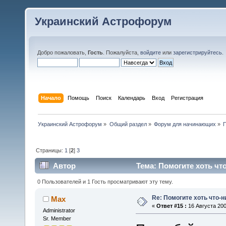
Украинский Астрофорум
Добро пожаловать,
Гость
. Пожалуйста,
войдите
или
зарегистрируйтесь
.
Начало
Помощь
Поиск
Календарь
Вход
Регистрация
Украинский Астрофорум
»
Общий раздел
»
Форум для начинающих
»
П
Страницы:
1
[
2
]
3
Автор
Тема: Помогите хоть чт
0 Пользователей и 1 Гость просматривают эту тему.
Re: Помогите хоть что-
Max
«
Ответ #15 :
16 Августа 200
Administrator
Sr. Member