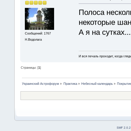
Полоса нескол
некоторые шанс
А я на сутках...
Сообщений: 1767
Н.Водолага
И вся печаль проходит, когда гля
Страницы: [
1
]
Украинский Астрофорум
»
Практика
»
Небесный календарь
»
Покрытие
SMF 2.0.2