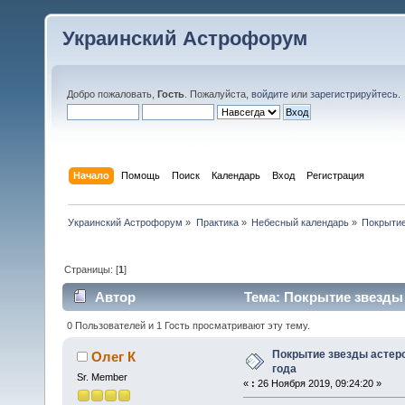
Украинский Астрофорум
Добро пожаловать,
Гость
. Пожалуйста,
войдите
или
зарегистрируйтесь
.
Начало
Помощь
Поиск
Календарь
Вход
Регистрация
Украинский Астрофорум
»
Практика
»
Небесный календарь
»
Покрытие
Страницы: [
1
]
Автор
Тема: Покрытие звезды 
0 Пользователей и 1 Гость просматривают эту тему.
Покрытие звезды астеро
Олег К
года
Sr. Member
«
:
26 Ноября 2019, 09:24:20 »