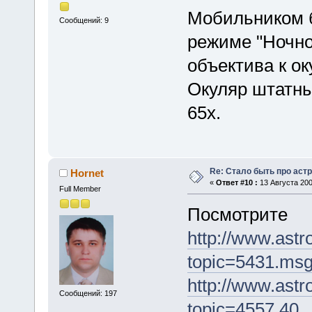
Мобильником б
Сообщений: 9
режиме "Ночно
объектива к о
Окуляр штатны
65х.
Re: Стало быть про аст
Hornet
«
Ответ #10 :
13 Августа 200
Full Member
Посмотрите
http://www.astr
topic=5431.ms
http://www.astr
Сообщений: 197
topic=4557.40