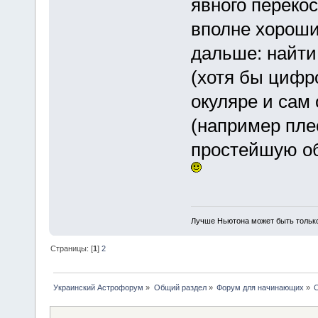
явного переко
вполне хороши
дальше: найти
(хотя бы цифро
окуляре и сам
(например пле
простейшую об
Лучше Ньютона может быть тольк
Страницы: [
1
]
2
Украинский Астрофорум
»
Общий раздел
»
Форум для начинающих
»
С