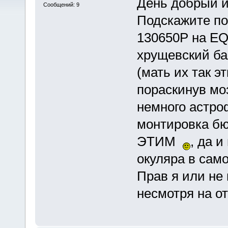
День добрый ил
Сообщений: 9
Подскажите по
130650Р на EQ
хрущевский ба
(мать их так э
пораскинув мо
немного астро
монтировка бю
ЭТИМ
, да 
окуляра в само
Прав я или не 
несмотря на о