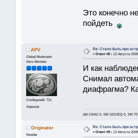
Это конечно не
пойдеть
Re: Стало быть про аст
APV
«
Ответ #8 :
13 Августа 2008
Global Moderator
Hero Member
И как наблюд
Снимал автома
диафрагма? Ка
Сообщений: 721
Харьков
ШК С8/AZ-5, SW 1021/EQ-5, SW 707
Re: Стало быть про аст
Originator
«
Ответ #9 :
13 Августа 2008,
Newbie