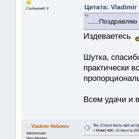
Цитата: Vladimir
Сообщений: 9
......Поздравля
Издеваетесь
Шутка, спасибо
практически в
пропорционал
Всем удачи и 
Re: Стало быть про аст
Vladimir Nebotov
«
Ответ #14 :
15 Августа 200
Administrator
Hero Member