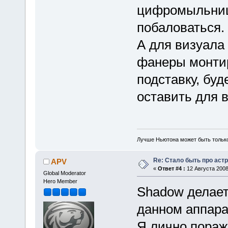
цифромыльницу
побаловаться.
А для визуала
фанеры монтир
подставку, бу
оставить для 
Лучше Ньютона может быть тольк
Re: Стало быть про аст
APV
«
Ответ #4 :
12 Августа 2008
Global Moderator
Hero Member
Shadow делает
данном аппара
Я лично пораж