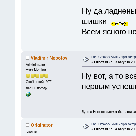
Ну да ладненьк
шишки
Всем ясного не
Re: Стало быть про аст
Vladimir Nebotov
«
Ответ #12 :
13 Августа 200
Administrator
Hero Member
Ну вот, а то в
Сообщений: 2071
первым успеш
Даешь погоду!
Лучше Ньютона может быть тольк
Re: Стало быть про аст
Originator
«
Ответ #13 :
14 Августа 200
Newbie