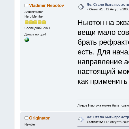
Re: Стало быть про аст
Vladimir Nebotov
«
Ответ #1 :
12 Августа 2008
Administrator
Hero Member
Ньютон на экв
Сообщений: 2071
вещи мало сов
Даешь погоду!
брать рефракт
есть. Для нач
направление а
настоящий мом
как применить
Лучше Ньютона может быть тольк
Re: Стало быть про аст
Originator
«
Ответ #2 :
12 Августа 2008
Newbie