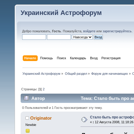
Украинский Астрофорум
Добро пожаловать,
Гость
. Пожалуйста,
войдите
или
зарегистрируйтесь
.
Начало
Помощь
Поиск
Календарь
Вход
Регистрация
Украинский Астрофорум
»
Общий раздел
»
Форум для начинающих
»
С
Страницы: [
1
]
2
Автор
Тема: Стало быть про а
0 Пользователей и 1 Гость просматривают эту тему.
Стало быть про астроф
Originator
«
:
12 Августа 2008, 11:18:26
Newbie