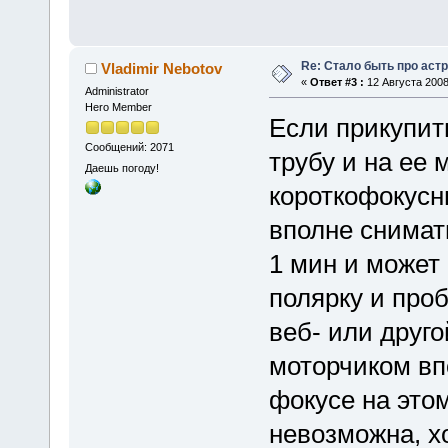
Re: Стало быть про аст
Vladimir Nebotov
«
Ответ #3 :
12 Августа 2008
Administrator
Hero Member
Если прикупить
Сообщений: 2071
трубу и на ее 
Даешь погоду!
короткофокусн
вполне снимат
1 мин и может
полярку и про
веб- или друг
моторчиком вп
фокусе на это
невозможна, х