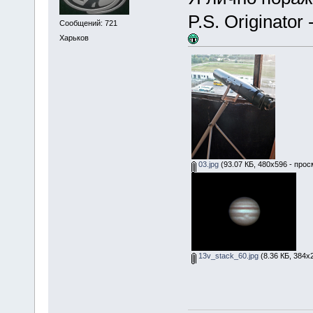
P.S. Originato
Сообщений: 721
Харьков
03.jpg
(93.07 КБ, 480x596 - прос
13v_stack_60.jpg
(8.36 КБ, 384x