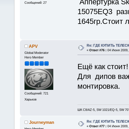
Аппертурка Sk
Сообщений: 27
15075EQ3 разн
1645гр.Стоит 
Re: ГДЕ КУПИТЬ ТЕЛЕС
APV
«
Ответ #76 :
04 Июня 2009, 
Global Moderator
Hero Member
Ещё как стоит
Для дипов важ
монтировка.
Сообщений: 721
Харьков
ШК С8/AZ-5, SW 1021/EQ-5, SW 707
Re: ГДЕ КУПИТЬ ТЕЛЕС
Journeyman
«
Ответ #77 :
04 Июня 2009, 
Hero Member