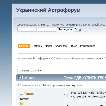
Украинский Астрофорум
Добро пожаловать,
Гость
. Пожалуйста,
войдите
или
зарегистрируйтесь
.
Начало
Помощь
Поиск
Календарь
Вход
Регистрация
Украинский Астрофорум
»
Общий раздел
»
Форум для начинающих
»
Страницы:
1
...
4
5
[
6
]
Автор
Тема: ГДЕ КУПИТЬ ТЕЛЕ
0 Пользователей и 3 Гостей просматривают эту тему.
Re: ГДЕ КУПИТЬ ТЕЛЕС
Тарас
«
Ответ #75 :
04 Июня 2009, 
Newbie