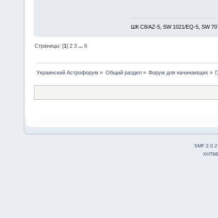
ШК С8/AZ-5, SW 1021/EQ-5, SW 707
Страницы: [
1
]
2
3
...
6
Украинский Астрофорум
»
Общий раздел
»
Форум для начинающих
»
SMF 2.0.2
XHTM