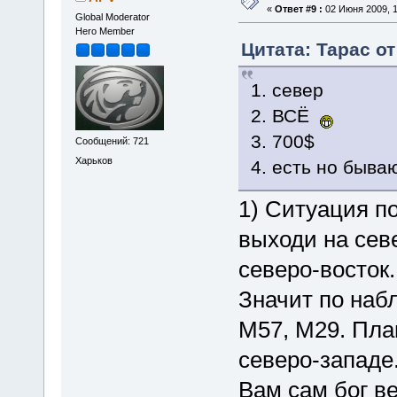
«
Ответ #9 :
02 Июня 2009, 1
Global Moderator
Hero Member
Цитата: Тарас от
1. север
2. ВСЁ
3. 700$
Сообщений: 721
Харьков
4. есть но быва
1) Ситуация по
выходи на севе
северо-восток.
Значит по наб
М57, М29. Пла
северо-западе
Вам сам бог в