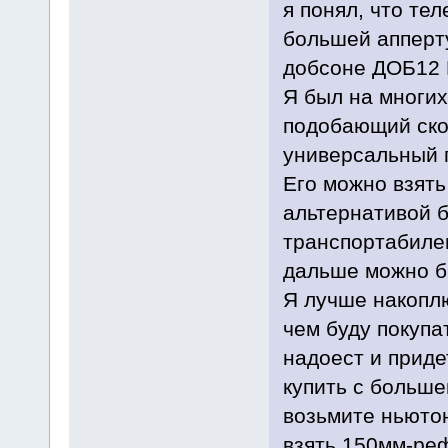
я понял, что те
большей апперт
добсоне ДОБ12 
Я был на многих
подобающий ско
универсальный 
Его можно взять
альтернативой б
транспортабиле
дальше можно бы
Я лучше накоплю
чем буду покупа
надоест и приде
купить с больше
возьмите ньютон
взять 150мм-реф