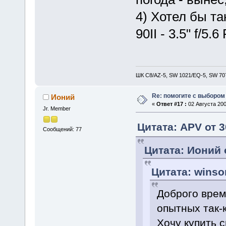
4) Хотел бы та
90II - 3.5" f/5
ШК С8/AZ-5, SW 1021/EQ-5, SW 707
Re: помогите с выбором
Ионий
«
Ответ #17 :
02 Августа 200
Jr. Member
Цитата: APV от 3
Сообщений: 77
Цитата: Ионий 
Цитата: winsor
Доброго врем
опытных так-
Хочу купить с