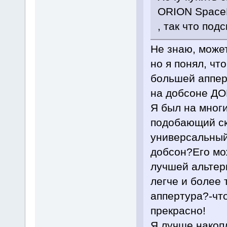
ORION SpaceP
, так что под
Не знаю, може
но я понял, чт
большей аппер
на добсоне ДО
Я был на мног
подобающий ск
универсальный
добсон?Его мож
лучшей альтер
легче и более
аппертура?-чт
прекрасно!
Я лучше накоп