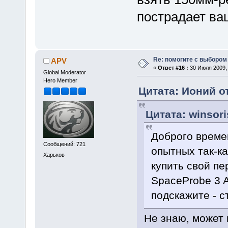
пострадает ва
Re: помогите с выбором
APV
«
Ответ #16 :
30 Июля 2009, 
Global Moderator
Hero Member
Цитата: Ионий от
Цитата: winsori
Доброго време
Сообщений: 721
опытных так-к
Харьков
купить свой пе
SpaceProbe 3 A
подскажите - с
Не знаю, может