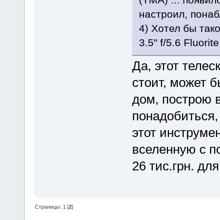
настроил, пона
4) Хотел бы тако
3.5" f/5.6 Fluor
Да, этот телес
стоит, может б
дом, построю в
понадобиться,
этот инструмен
вселенную с п
26 тис.грн. д
Страницы:
1
[
2
]