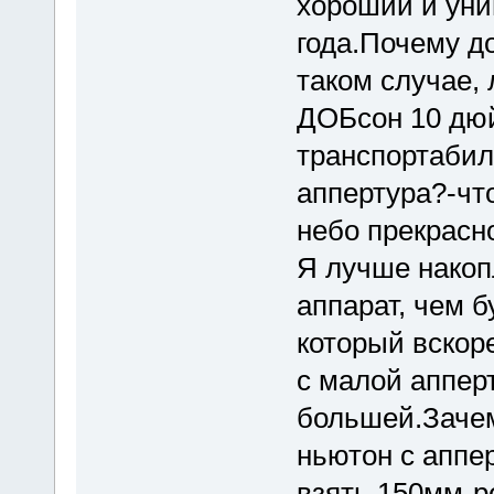
хороший и уни
года.Почему до
таком случае,
ДОБсон 10 дюй
транспортабил
аппертура?-чт
небо прекрасн
Я лучше накоп
аппарат, чем б
который вскор
с малой апперт
большей.Зачем
ньютон с аппе
взять 150мм-р