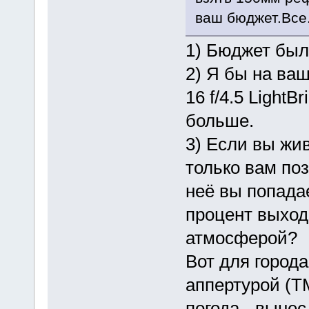
ваш бюджет.Все
1) Бюджет был 
2) Я бы на ва
16 f/4.5 LightB
больше.
3) Если вы жив
только вам поз
неё вы попадае
процент выход
атмосферой?
Вот для город
аппертурой (Т
погода - вынес