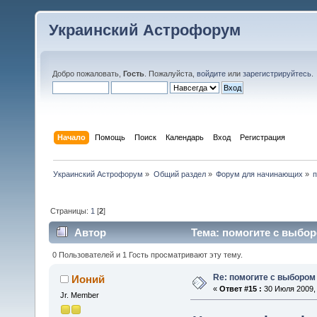
Украинский Астрофорум
Добро пожаловать,
Гость
. Пожалуйста,
войдите
или
зарегистрируйтесь
.
Начало
Помощь
Поиск
Календарь
Вход
Регистрация
Украинский Астрофорум
»
Общий раздел
»
Форум для начинающих
»
Страницы:
1
[
2
]
Автор
Тема: помогите с выбор
0 Пользователей и 1 Гость просматривают эту тему.
Re: помогите с выбором
Ионий
«
Ответ #15 :
30 Июля 2009, 
Jr. Member