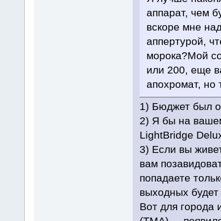
аппарат, чем б
вскоре мне над
аппертурой, чт
морока?Мой со
или 200, еще 
апохромат, но 
1) Бюджет был о
2) Я бы на ваше
LightBridge Delu
3) Если вы живет
вам позавидовать
попадаете тольк
выходных будет
Вот для города 
(ТМА) ... появи