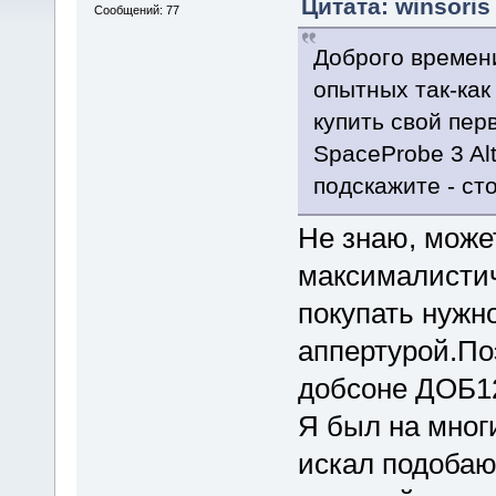
Цитата: winsoris
Сообщений: 77
Доброго времен
опытных так-ка
купить свой пер
SpaceProbe 3 Alt
подскажите - сто
Не знаю, може
максималистич
покупать нужн
аппертурой.По
добсоне ДОБ12
Я был на мног
искал подобаю