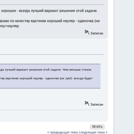
 хороших - всегда лучший вариант решения этой задачи.
нако по качеству картинки хороший окуляр - одиночка (не
лоу+окуляр.
Записан
гда лучший вариант решения этой задачи. Чем меньше стекла
ву картинки хороший окуляр - одиночка (не зум!) всегда будет
Записан
ПЕЧАТЬ
« предыдущая тема
следующая тема »