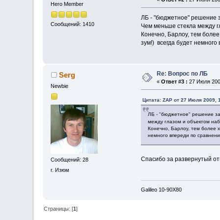
Hero Member
ЛБ - "бюджетное" решение 
Сообщений: 1410
Чем меньше стекла между г
Конечно, Барлоу, тем более
зум!) всегда будет немног
Re: Вопрос по ЛБ
Serg
«
Ответ #3 :
27 Июля 2009
Newbie
Цитата: ZAP от 27 Июля 2009, 
ЛБ - "бюджетное" решение за
между глазом и объектом наб
Конечно, Барлоу, тем более х
немного впереди по сравнен
Спасибо за развернутый отв
Сообщений: 28
г. Изюм
Galileo 10-90X80
Страницы: [
1
]