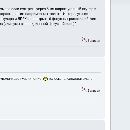
смысле если смотреть через 5 мм широкоуголный окуляр и
характеристик, например так сказать. Интересуют все -
 3 окуляра и ЛБ2Х и перекрыть 6 фокусных расстояний, чем
ов (или зумы в определенной фокусной зоне)?
Записан
 увеличивает увеличение
телескопа, следовательно
Записан