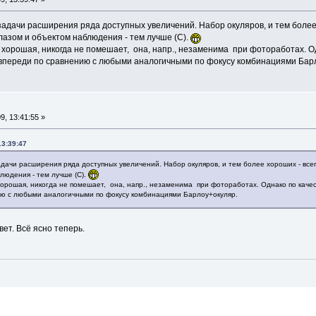
задачи расширения ряда доступных увеличений. Набор окуляров, и тем более
лазом и объектом наблюдения - тем лучше (С).
 хорошая, никогда не помешает, она, напр., незаменима при фотоработах. Од
о впереди по сравнению с любыми аналогичными по фокусу комбинациями Бар
, 13:41:55 »
13:39:47
дачи расширения ряда доступных увеличений. Набор окуляров, и тем более хороших - все
людения - тем лучше (С).
орошая, никогда не помешает, она, напр., незаменима при фотоработах. Однако по качест
ию с любыми аналогичными по фокусу комбинациями Барлоу+окуляр.
ет. Всё ясно теперь.