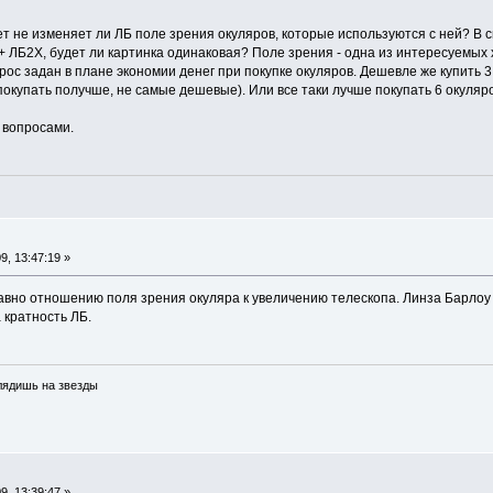
ет не изменяет ли ЛБ поле зрения окуляров, которые используются с ней? В 
+ ЛБ2Х, будет ли картинка одинаковая? Поле зрения - одна из интересуемых 
опрос задан в плане экономии денег при покупке окуляров. Дешевле же купить
покупать получше, не самые дешевые). Или все таки лучше покупать 6 окуляр
 вопросами.
, 13:47:19 »
вно отношению поля зрения окуляра к увеличению телескопа. Линза Барлоу
 кратность ЛБ.
глядишь на звезды
, 13:39:47 »