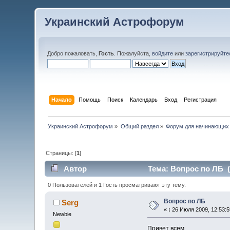
Украинский Астрофорум
Добро пожаловать,
Гость
. Пожалуйста,
войдите
или
зарегистрируйте
Начало
Помощь
Поиск
Календарь
Вход
Регистрация
Украинский Астрофорум
»
Общий раздел
»
Форум для начинающих
Страницы: [
1
]
Автор
Тема: Вопрос по ЛБ (
0 Пользователей и 1 Гость просматривают эту тему.
Вопрос по ЛБ
Serg
«
:
26 Июля 2009, 12:53:5
Newbie
Привет всем.