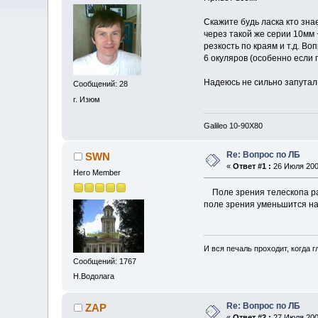
Скажите будь ласка кто зна
через такой же серии 10мм 
резкость по краям и т.д. В
6 окуляров (особенно если 
Надеюсь не сильно запутал
Сообщений: 28
г. Изюм
Galileo 10-90X80
Re: Вопрос по ЛБ
SWN
«
Ответ #1 :
26 Июля 2009
Hero Member
Поле зрения телескопа ра
поле зрения уменьшится на
И вся печаль проходит, когда 
Сообщений: 1767
Н.Водолага
Re: Вопрос по ЛБ
ZAP
«
Ответ #2 :
27 Июля 2009