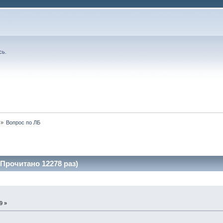
сь
.
»
Вопрос по ЛБ
Прочитано 12278 раз)
9 »