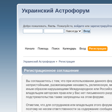
Украинский Астрофорум
Добро пожаловать,
Гость
. Пожалуйста,
войдите
или
зарегистрируйте
Начало
Помощь
Поиск
Календарь
Вход
Регистрация
Украинский Астрофорум
»
Регистрация
Регистрационное соглашение
Вы соглашаетесь с тем, что при использовании данного ф
непристойными, разжигающими ненависть, религиозную, м
иным образом нарушающими Международное или Российско
владельцем авторских прав или у Вас нет письменного раз
подстрекательства также запрещены на этом форуме.
Отметим, что для сотрудников или владельцев этого фору
поэтому не несем ответственности за содержание сообще