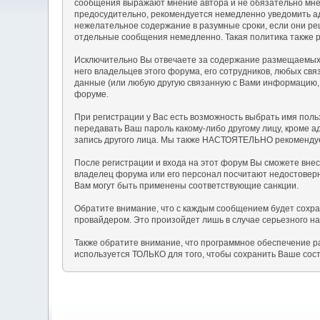
сообщения выражают мнение автора и не обязательно мнен
предосудительно, рекомендуется немедленно уведомить а
нежелательное содержание в разумные сроки, если они реш
отдельные сообщения немедленно. Такая политика также 
Исключительно Вы отвечаете за содержание размещаемых 
него владельцев этого форума, его сотрудников, любых св
данные (или любую другую связанную с Вами информацию, 
форуме.
При регистрации у Вас есть возможность выбрать имя поль
передавать Ваш пароль какому-либо другому лицу, кроме 
запись другого лица. Мы также НАСТОЯТЕЛЬНО рекомендуем
После регистрации и входа на этот форум Вы сможете вне
владелец форума или его персонал посчитают недостовер
Вам могут быть применены соответствующие санкции.
Обратите внимание, что с каждым сообщением будет сохран
провайдером. Это произойдет лишь в случае серьезного н
Также обратите внимание, что программное обеспечение р
используется ТОЛЬКО для того, чтобы сохранить Ваше сос