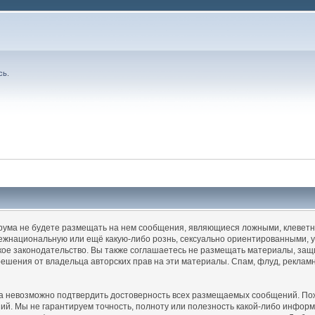
сь
.
орума не будете размещать на нем сообщения, являющиеся ложными, клеветн
ежнациональную или ещё какую-либо рознь, сексуально ориентированными,
е законодательство. Вы также соглашаетесь не размещать материалы, защи
решения от владельца авторских прав на эти материалы. Спам, флуд, реклам
ма невозможно подтвердить достоверность всех размещаемых сообщений. Пожа
ний. Мы не гарантируем точность, полноту или полезность какой-либо инфо