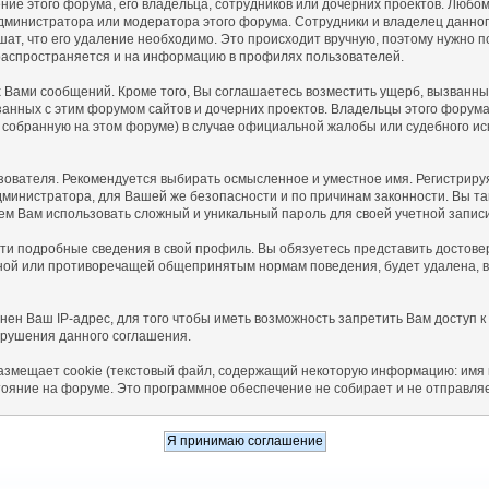
ие этого форума, его владельца, сотрудников или дочерних проектов. Любом
дминистратора или модератора этого форума. Сотрудники и владелец данног
ат, что его удаление необходимо. Это происходит вручную, поэтому нужно по
распространяется и на информацию в профилях пользователей.
Вами сообщений. Кроме того, Вы соглашаетесь возместить ущерб, вызванны
язанных с этим форумом сайтов и дочерних проектов. Владельцы этого форум
собранную на этом форуме) в случае официальной жалобы или судебного ис
зователя. Рекомендуется выбирать осмысленное и уместное имя. Регистрируя
администратора, для Вашей же безопасности и по причинам законности. Вы 
 Вам использовать сложный и уникальный пароль для своей учетной записи,
сти подробные сведения в свой профиль. Вы обязуетесь представить досто
ной или противоречащей общепринятым нормам поведения, будет удалена, во
ен Ваш IP-адрес, для того чтобы иметь возможность запретить Вам доступ к
арушения данного соглашения.
азмещает cookie (текстовый файл, содержащий некоторую информацию: имя п
тояние на форуме. Это программное обеспечение не собирает и не отправля