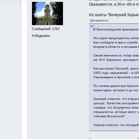
Оказывается, в 30-е--60-е 
Из газеты "Вечерний Харько
Цитировать
Сообщений: 1767
В Красноградском краеведчес
Н.Водолага
Эту идею председатель облас
Как сообщили в пресс-службе
вторым в области и восьмым 
Своим мнением по этому пово
им. В.Н. Каразина, президен
Как рассказал Захожай, крас
1952 году, харьковский – в 1
Харьковщине в прошлом столет
По словам директора Красног
планетария, которое и до сих
Захожай отметил, что в Крас
центра: "Качество инструмен
таковые, что безупречно пока
специалисты, которые могут 
тайнами Вселенной".
Чернов отметил, что понадоб