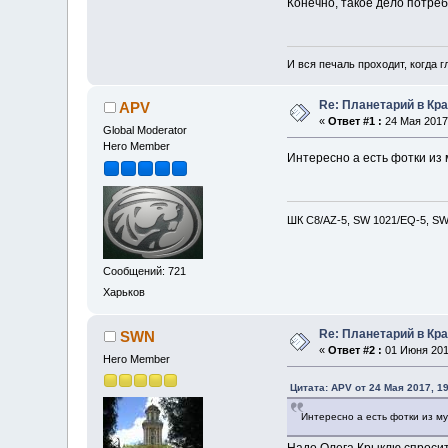
Конечно, такое дело потреб
И вся печаль проходит, когда 
Re: Планетарий в Кр
APV
«
Ответ #1 :
24 Мая 2017,
Global Moderator
Hero Member
Интересно а есть фотки из
ШК С8/AZ-5, SW 1021/EQ-5, SW 
Сообщений: 721
Харьков
Re: Планетарий в Кр
SWN
«
Ответ #2 :
01 Июня 2017
Hero Member
Цитата: APV от 24 Мая 2017, 19
Интересно а есть фотки из м