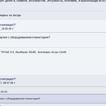
ует денег и, главное, энтузиастов. Энтузиасты, положим, в Краснограде есть!
глядишь на звезды
аснограде!?
 19:05:34 »
 музея с оборудованием планетария?
707/AZ-3-6, SkyMaster 20x80, Astroimpex Астро 12х60
аснограде!?
, 09:07:38 »
:05:34
узея с оборудованием планетария?