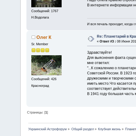
Надо Олега Крыклю спросит
В интернете информации не
Сообщений: 1767
Н.Водолага
И вся печаль проходит, когда 
Re: Планетарий в Кр
Олег К
«
Ответ #3 :
08 Июня 2017
Sr. Member
Здравствуйте!
Для выяснения факта сущест
мне ответил:
"...К сожалению о планетар
Советской России. В 1923 
дружескими и творческими 
Сообщений: 426
иметь место.Что касается п
Красноград
соответствует действитель
В 1941 году большая часть
Страницы: [
1
]
Украинский Астрофорум
»
Общий раздел
»
Клубная жизнь
»
Планет