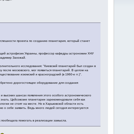
успешности проекта по созданию планетария, который станет
дущий астрофизик Украины, профессор кафедры астрономии ХНУ
Владимир Захожай.
олнительного исследования: "Киевский планетарий был создан в
зу после московского, мог появиться планетарий. В целом на
ествование изюмский и красноградский (в 1960-е гг.)".
иобретено дорогостоящее оборудование для создания
 и высоких шансах появления этого особого астрономического
 знать. Цейсовские планетарии зарекомендовали себя как
логии не стоят на месте. Но в Харьковской области есть
ко о себе заявить. Ведь много людей сегодня интересуются
к пообещала помогать в реализации замысла.