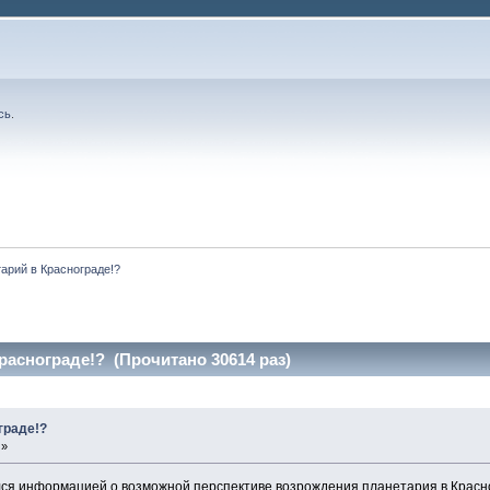
сь
.
арий в Краснограде!?
раснограде!? (Прочитано 30614 раз)
граде!?
 »
ся информацией о возможной перспективе возрождения планетария в Красн