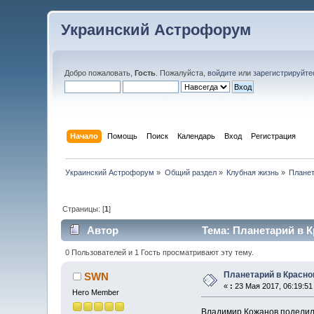
Украинский Астрофорум
Добро пожаловать,
Гость
. Пожалуйста,
войдите
или
зарегистрируйте
Начало
Помощь
Поиск
Календарь
Вход
Регистрация
Украинский Астрофорум
»
Общий раздел
»
Клубная жизнь
»
Планет
Страницы: [
1
]
Автор
Тема: Планетарий в К
0 Пользователей и 1 Гость просматривают эту тему.
Планетарий в Красно
SWN
«
:
23 Мая 2017, 06:19:51
Hero Member
Владимир Кожанов поделил