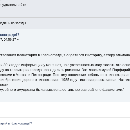
ь.
 удалось найти.
глядишь на звезды
аснограде!?
, 04:56:27 »
вования планетария в Краснограде, я обратился к историку, автору альмана
ии 30-х годов информации у меня нет, но с уверенностью могу сказать что осн
году на территории города проводились раскопки. Возглавлял музей Порфирий
связями в Москве и Петрограде. Поэтому появление небольшого планетария в
риобретения дорогого планетария в 1985 году - история рассказанная Наталь
ности.
 музейного имущества была вывезена остальное разграблено фашистами."
арий в Краснограде!?