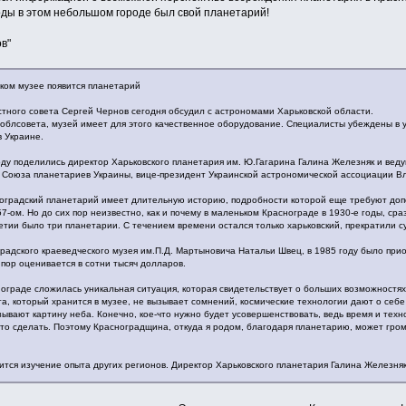
годы в этом небольшом городе был свой планетарий!
в"
ком музее появится планетарий
тного совета Сергей Чернов сегодня обсудил с астрономами Харьковской области.
 облсовета, музей имеет для этого качественное оборудование. Специалисты убеждены в 
в Украине.
ду поделились директор Харьковского планетария им. Ю.Гагарина Галина Железняк и ве
т Союза планетариев Украины, вице-президент Украинской астрономической ассоциации 
ноградский планетарий имеет длительную историю, подробности которой еще требуют доп
957-ом. Но до сих пор неизвестно, как и почему в маленьком Краснограде в 1930-е годы, сра
ии было три планетарии. С течением времени остался только харьковский, прекратили сущ
радского краеведческого музея им.П.Д. Мартыновича Натальи Швец, в 1985 году было пр
 пор оценивается в сотни тысяч долларов.
нограде сложилась уникальная ситуация, которая свидетельствует о больших возможностях
та, который хранится в музее, не вызывает сомнений, космические технологии дают о себе
зывают картину неба. Конечно, кое-что нужно будет усовершенствовать, ведь время и техно
это сделать. Поэтому Красноградщина, откуда я родом, благодаря планетарию, может гром
ится изучение опыта других регионов. Директор Харьковского планетария Галина Железня