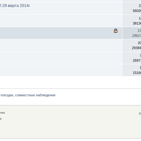
2-29 марта 2014г
2
5602
1
3813
1
2962
2
2938
2697
1516
 поездки, совместные наблюдения
ема
П
а