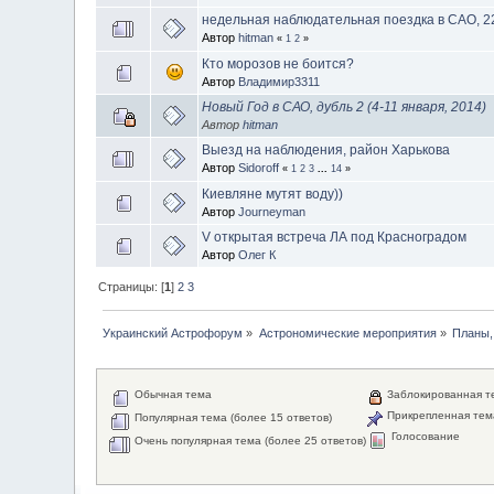
недельная наблюдательная поездка в САО, 2
Автор
hitman
«
1
2
»
Кто морозов не боится?
Автор
Владимир3311
Новый Год в САО, дубль 2 (4-11 января, 2014)
Автор
hitman
Выезд на наблюдения, район Харькова
Автор
Sidoroff
«
1
2
3
...
14
»
Киевляне мутят воду))
Автор
Journeyman
V открытая встреча ЛА под Красноградом
Автор
Олег К
Страницы: [
1
]
2
3
Украинский Астрофорум
»
Астрономические мероприятия
»
Планы,
Обычная тема
Заблокированная т
Прикрепленная тем
Популярная тема (более 15 ответов)
Голосование
Очень популярная тема (более 25 ответов)