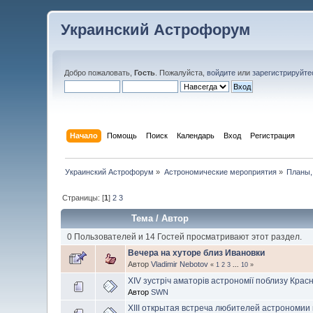
Украинский Астрофорум
Добро пожаловать,
Гость
. Пожалуйста,
войдите
или
зарегистрируйте
Начало
Помощь
Поиск
Календарь
Вход
Регистрация
Украинский Астрофорум
»
Астрономические мероприятия
»
Планы,
Страницы: [
1
]
2
3
Тема
/
Автор
0 Пользователей и 14 Гостей просматривают этот раздел.
Вечера на хуторе близ Ивановки
Автор
Vladimir Nebotov
«
1
2
3
...
10
»
XIV зустріч аматорів астрономії поблизу Крас
Автор
SWN
XIII открытая встреча любителей астрономии