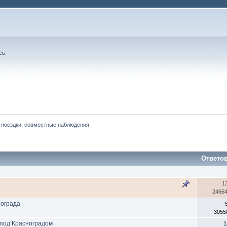
сь
.
 поездки, совместные наблюдения
Ответо
1
2466
нограда
3055
 под Красноградом
1