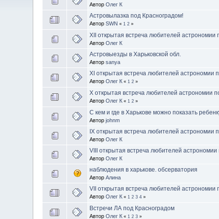
Автор
Олег К
Астровылазка под Красноградом!
Автор
SWN
«
1
2
»
XII открытая встреча любителей астрономии
Автор
Олег К
Астровыезды в Харьковской обл.
Автор
sanya
XІ открытая встреча любителей астрономии 
Автор
Олег К
«
1
2
»
X открытая встреча любителей астрономии п
Автор
Олег К
«
1
2
»
С кем и где в Харькове можно показать ребен
Автор
johnm
IX открытая встреча любителей астрономии 
Автор
Олег К
VIII открытая встреча любителей астрономии
Автор
Олег К
наблюдения в харькове. обсерватория
Автор
Алина
VII открытая встреча любителей астрономии
Автор
Олег К
«
1
2
3
4
»
Встречи ЛА под Красноградом
Автор
Олег К
«
1
2
3
»