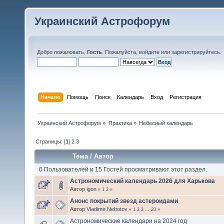
Украинский Астрофорум
Добро пожаловать,
Гость
. Пожалуйста,
войдите
или
зарегистрируйтесь
.
Начало
Помощь
Поиск
Календарь
Вход
Регистрация
Украинский Астрофорум
»
Практика
»
Небесный календарь
Страницы: [
1
]
2
3
Тема
/
Автор
0 Пользователей и 15 Гостей просматривают этот раздел.
Астрономический календарь 2026 для Харькова
Автор
igon
«
1
2
»
Анонс покрытий звезд астероидами
Автор
Vladimir Nebotov
«
1
2
3
...
20
»
Астрономические календари на 2024 год