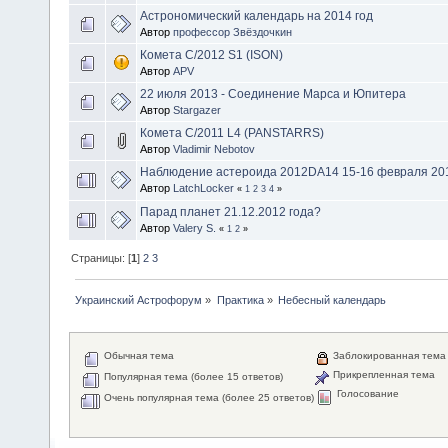
Астрономический календарь на 2014 год
Автор
профессор Звёздочкин
Комета C/2012 S1 (ISON)
Автор
APV
22 июля 2013 - Соединение Марса и Юпитера
Автор
Stargazer
Комета C/2011 L4 (PANSTARRS)
Автор
Vladimir Nebotov
Наблюдение астероида 2012DA14 15-16 февраля 2013
Автор
LatchLocker
«
1
2
3
4
»
Парад планет 21.12.2012 года?
Автор
Valery S.
«
1
2
»
Страницы: [
1
]
2
3
Украинский Астрофорум
»
Практика
»
Небесный календарь
Обычная тема
Заблокированная тема
Прикрепленная тема
Популярная тема (более 15 ответов)
Голосование
Очень популярная тема (более 25 ответов)