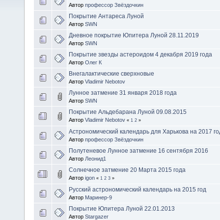
Автор
профессор Звёздочкин
Покрытие Антареса Луной
Автор
SWN
Дневное покрытие Юпитера Луной 28.11.2019
Автор
SWN
Покрытие звезды астероидом 4 декабря 2019 года
Автор
Олег К
Внегалактические сверхновые
Автор
Vladimir Nebotov
Лунное затмение 31 января 2018 года
Автор
SWN
Покрытие Альдебарана Луной 09.08.2015
Автор
Vladimir Nebotov
«
1
2
»
Астрономический календарь для Харькова на 2017 го
Автор
профессор Звёздочкин
Полутеневое Лунное затмение 16 сентября 2016
Автор
Леонид1
Солнечное затмение 20 Марта 2015 года
Автор
igon
«
1
2
3
»
Русский астрономический календарь на 2015 год
Автор
Маринер-9
Покрытие Юпитера Луной 22.01.2013
Автор
Stargazer