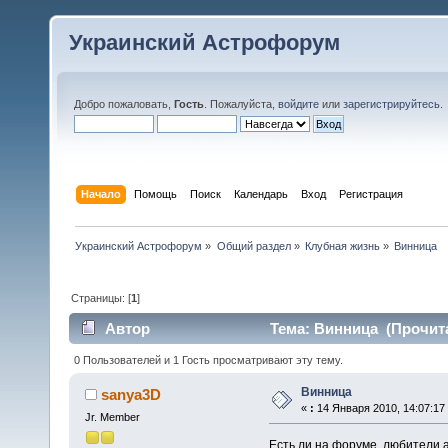
Украинский Астрофорум
Добро пожаловать,
Гость
. Пожалуйста,
войдите
или
зарегистрируйтесь
.
Начало
Помощь
Поиск
Календарь
Вход
Регистрация
Украинский Астрофорум
»
Общий раздел
»
Клубная жизнь
»
Винница
Страницы: [
1
]
Автор
Тема: Винница (Прочита
0 Пользователей и 1 Гость просматривают эту тему.
Винница
sanya3D
«
:
14 Января 2010, 14:07:17
Jr. Member
Есть ли на форуме, любители 