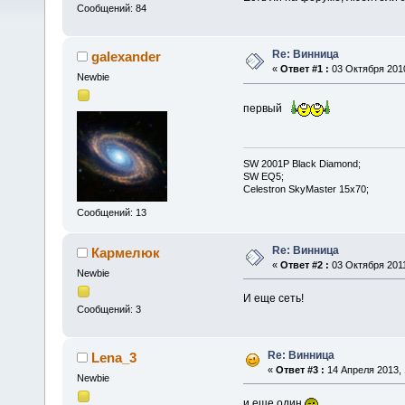
Сообщений: 84
Re: Винница
galexander
«
Ответ #1 :
03 Октября 2010
Newbie
первый
SW 2001P Black Diamond;
SW EQ5;
Celestron SkyMaster 15x70;
Сообщений: 13
Re: Винница
Кармелюк
«
Ответ #2 :
03 Октября 2011
Newbie
И еще сеть!
Сообщений: 3
Re: Винница
Lena_3
«
Ответ #3 :
14 Апреля 2013, 
Newbie
и еще один