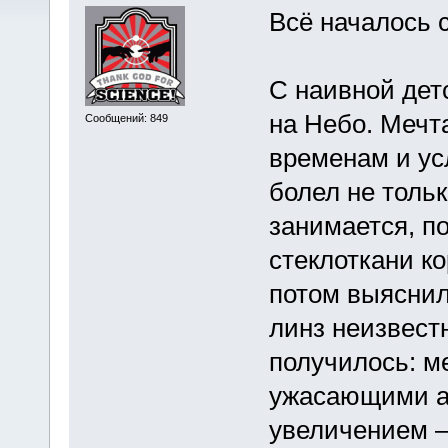
Всё началось 
С наивной детс
на Небо. Мечта
Сообщений: 849
временам и ус
болел не тольк
занимается, п
стеклоткани ко
потом выяснил
линз неизвестн
получилось: м
ужасающими а
увеличением –