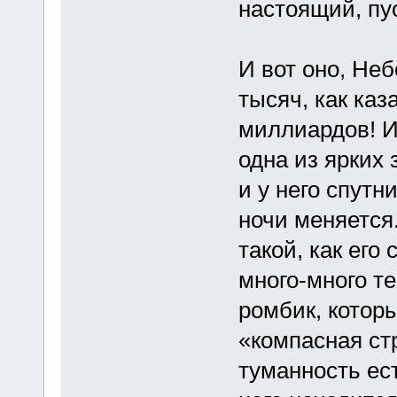
настоящий, пус
И вот оно, Неб
тысяч, как каз
миллиардов! И
одна из ярких 
и у него спутн
ночи меняется.
такой, как его
много-много т
ромбик, котор
«компасная ст
туманность ест