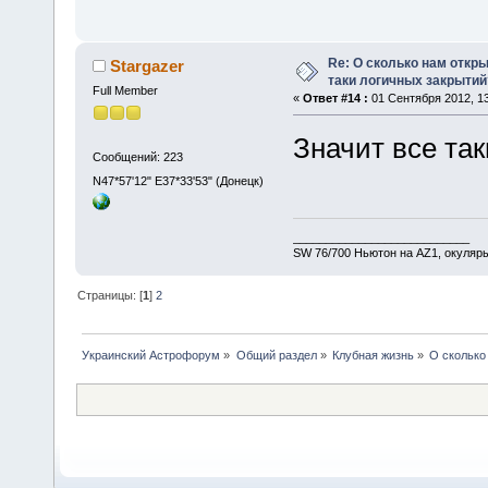
Re: О сколько нам откры
Stargazer
таки логичных закрытий
Full Member
«
Ответ #14 :
01 Сентября 2012, 13
Значит все та
Сообщений: 223
N47*57'12" E37*33'53" (Донецк)
___________________________
SW 76/700 Ньютон на AZ1, окуляр
Страницы: [
1
]
2
Украинский Астрофорум
»
Общий раздел
»
Клубная жизнь
»
О сколько