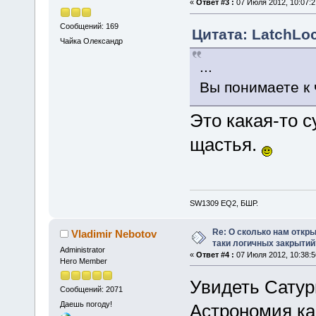
«
Ответ #3 :
07 Июля 2012, 10:07:2
Сообщений: 169
Цитата: LatchLoc
Чайка Олександр
...
Вы понимаете к ч
Это какая-то 
щастья.
SW1309 EQ2, БШР.
Re: О сколько нам откры
Vladimir Nebotov
таки логичных закрытий
Administrator
«
Ответ #4 :
07 Июля 2012, 10:38:5
Hero Member
Увидеть Сатур
Сообщений: 2071
Даешь погоду!
Астрономия ка