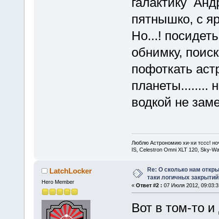
галактику Анд
пятнышко, с я
Но...! посидет
обнимку, поис
пофоткать аст
планеты........
водкой не зам
Люблю Астрономию хи-хи тссс! ночь
IS, Celestron Omni XLT 120, Sky-
Re: О сколько нам откры
LatchLocker
таки логичных закрытий
Hero Member
«
Ответ #2 :
07 Июля 2012, 09:03:3
Вот в том-то и