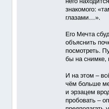
него находитс
знакомого: «та
глазами…».
Его Мечта сбуд
объяснить поче
посмотреть. Пу
бы на снимке,
И на этом – вс
чём больше ме
и эрзацем врод
пробовать – о
предполагать 