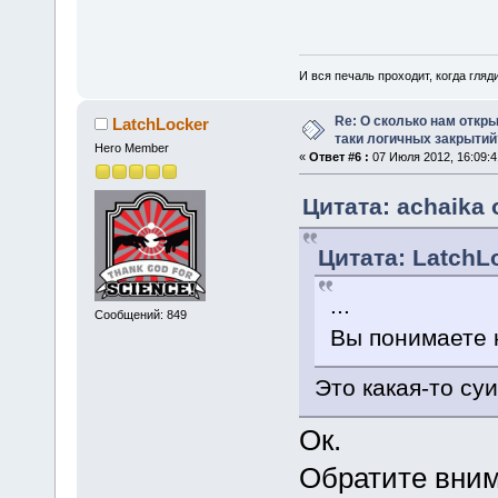
И вся печаль проходит, когда гля
Re: О сколько нам откры
LatchLocker
таки логичных закрытий
Hero Member
«
Ответ #6 :
07 Июля 2012, 16:09:4
Цитата: achaika 
Цитата: LatchLo
...
Сообщений: 849
Вы понимаете к
Это какая-то су
Ок.
Обратите вним