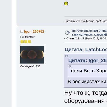
...потому что это физика, бро! Про
Re: О сколько нам откры
Igor_260762
таки логичных закрытий
Full Member
«
Ответ #13 :
19 Июля 2012, 16:33:
Цитата: LatchLoc
Цитата: Igor_26
Сообщений: 133
если Вы в Харь
В восьмистах ки
Ну что ж, тогд
оборудования 