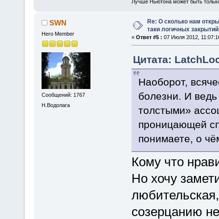
Лучше Ньютона может быть тольк
Re: О сколько нам откры
SWN
таки логичных закрытий
Hero Member
«
Ответ #5 :
07 Июля 2012, 11:07:1
Цитата: LatchLoc
Наоборот, всяче
болезни. И ведь
Сообщений: 1767
Н.Водолага
толстыми» ассоц
проницающей сп
понимаете, о чём
Кому что нрави
Но хочу замет
любительская,
созерцанию не