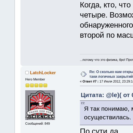
Когда, кто, чт
четыре. Возмо
обнаруженного 
второй по мас
...потому что это физика, бро! Про
Re: О сколько нам откры
LatchLocker
таки логичных закрытий
Hero Member
«
Ответ #7 :
17 Июля 2012, 23:29:1
Цитата: @le)( от
Я так понимаю, 
осуществилась.
Сообщений: 849
По сути да.