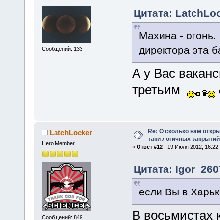
Цитата: LatchLoc
Махина - огонь.
директора эта 
Сообщений: 133
А у Вас вакан
третьим
Re: О сколько нам откры
LatchLocker
таки логичных закрытий
Hero Member
«
Ответ #12 :
19 Июля 2012, 16:22:
Цитата: Igor_260
если Вы в Харьк
В восьмистах 
Сообщений: 849