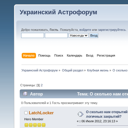
Украинский Астрофорум
Добро пожаловать,
Гость
. Пожалуйста,
войдите
или
зарегистрируйтесь
.
Начало
Помощь
Поиск
Календарь
Вход
Регистрация
Украинский Астрофорум
»
Общий раздел
»
Клубная жизнь
»
О сколько
Страницы: [
1
]
2
Автор
Тема: О сколько нам от
(Прочитано 57883 раз)
0 Пользователей и 1 Гость просматривают эту тему.
О сколько нам открытий 
LatchLocker
логичных закрытий?
Hero Member
«
:
06 Июля 2012, 23:16:13 »