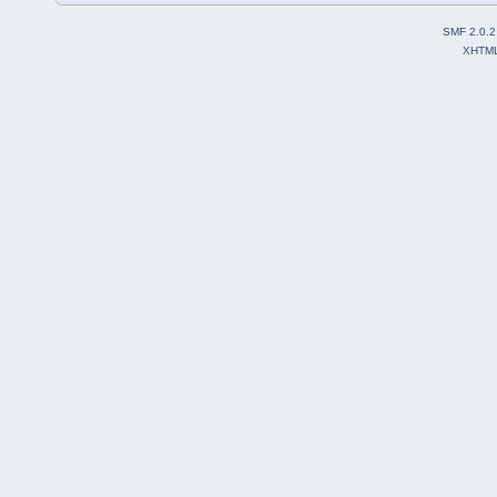
SMF 2.0.2
XHTM