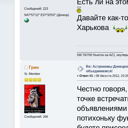
Есть ли на эт
Сообщений: 223
N47*57'12" E37*33'53" (Донецк)
Давайте как-то
Харькова
___________________________
SW 76/700 Ньютон на AZ1, окуляр
Re: Астрономы Донецкой
Грин
объединяемся!
Sr. Member
«
Ответ #1 :
08 Августа 2012, 23:26
Честно говоря,
точке встречат
объявлениями 
потихоньку фу
Сообщений: 266
будете присоед