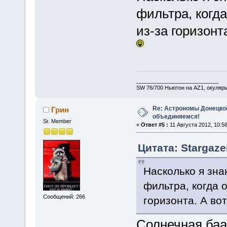
фильтра, когда
из-за горизонт
___________________________
SW 76/700 Ньютон на AZ1, окуляр
Re: Астрономы Донецкой
Грин
объединяемся!
Sr. Member
«
Ответ #5 :
11 Августа 2012, 10:58
Цитата: Stargaze
Насколько я зна
фильтра, когда 
Сообщений: 266
горизонта. А во
Солнечная баа