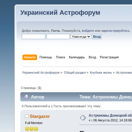
Украинский Астрофорум
Добро пожаловать,
Гость
. Пожалуйста,
войдите
или
зарегистрируйтесь
.
Начало
Помощь
Поиск
Календарь
Вход
Регистрация
Украинский Астрофорум
»
Общий раздел
»
Клубная жизнь
»
Астрономы
Страницы: [
1
]
Автор
Тема: Астрономы Донецк
0 Пользователей и 1 Гость просматривают эту тему.
Астрономы Донецкой об
Stargazer
«
:
06 Августа 2012, 14:18:06
Full Member