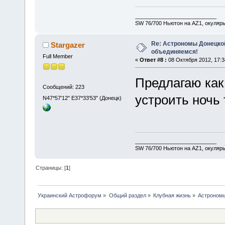
___________________________
SW 76/700 Ньютон на AZ1, окуляр
Re: Астрономы Донецкой
Stargazer
объединяемся!
Full Member
«
Ответ #8 :
08 Октября 2012, 17:3
Предлагаю как
Сообщений: 223
устроить ночь
N47*57'12" E37*33'53" (Донецк)
___________________________
SW 76/700 Ньютон на AZ1, окуляр
Страницы: [
1
]
Украинский Астрофорум
»
Общий раздел
»
Клубная жизнь
»
Астрономы