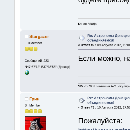
Кенон 350Да
Re: Астрономы Донецкой
Stargazer
объединяемся!
Full Member
«
Ответ #2 :
09 Августа 2012, 19:04
Если можно, н
Сообщений: 223
N47*57'12" E37*33'53" (Донецк)
___________________________
SW 76/700 Ньютон на AZ1, окуляр
Re: Астрономы Донецкой
Грин
объединяемся!
Sr. Member
«
Ответ #3 :
10 Августа 2012, 17:58
Пожалуйста: