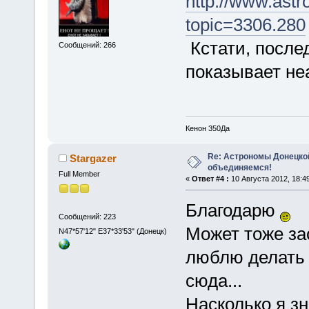
http://www.astr
topic=3306.280
Кстати, после
Сообщений: 266
показывает не
Кенон 350Да
Re: Астрономы Донецкой
Stargazer
объединяемся!
Full Member
«
Ответ #4 :
10 Августа 2012, 18:49
Благодарю
Сообщений: 223
Может тоже за
N47*57'12" E37*33'53" (Донецк)
люблю делать м
сюда...
Насколько я з