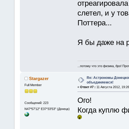
отреагировала
слетел, и у то
Поттера...
Я бы даже на 
...потому что это физика, бро! Про
Re: Астрономы Донецкой
Stargazer
объединяемся!
Full Member
«
Ответ #7 :
11 Августа 2012, 19:26
Ого!
Сообщений: 223
Когда куплю ф
N47*57'12" E37*33'53" (Донецк)