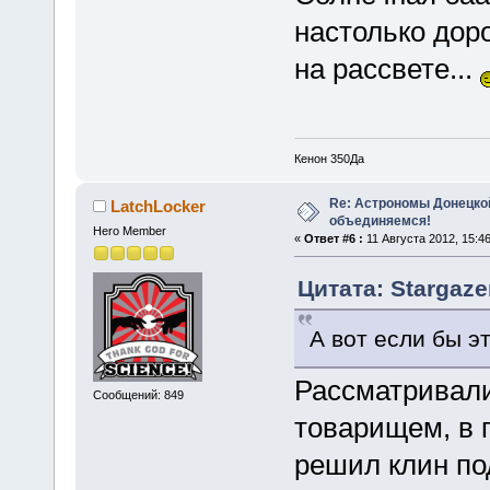
настолько дор
на рассвете...
Кенон 350Да
Re: Астрономы Донецкой
LatchLocker
объединяемся!
Hero Member
«
Ответ #6 :
11 Августа 2012, 15:46
Цитата: Stargaze
А вот если бы э
Рассматривали
Сообщений: 849
товарищем, в 
решил клин по