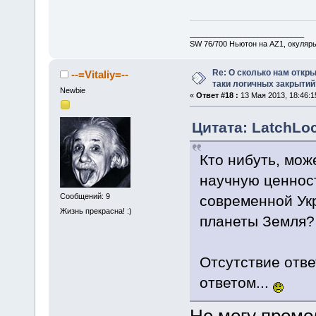
___________________________
SW 76/700 Ньютон на AZ1, окуляр
Re: О сколько нам откры
--=Vitaliy=--
таки логичных закрытий
Newbie
«
Ответ #18 :
13 Мая 2013, 18:46:1
Цитата: LatchLoc
Кто нибуть, мож
научную ценност
Сообщений: 9
современной Ук
Жизнь прекрасна! :)
планеты Земля?
Отсутствие отв
ответом...
Не могу промо