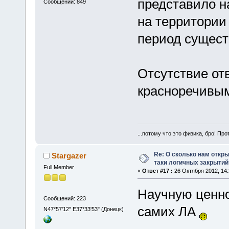
представило н
Сообщений: 849
на территории
период сущес
Отсутствие от
красноречивым
...потому что это физика, бро! Про
Re: О сколько нам откры
Stargazer
таки логичных закрытий
Full Member
«
Ответ #17 :
26 Октября 2012, 14:
Научную ценно
Сообщений: 223
самих ЛА
N47*57'12" E37*33'53" (Донецк)