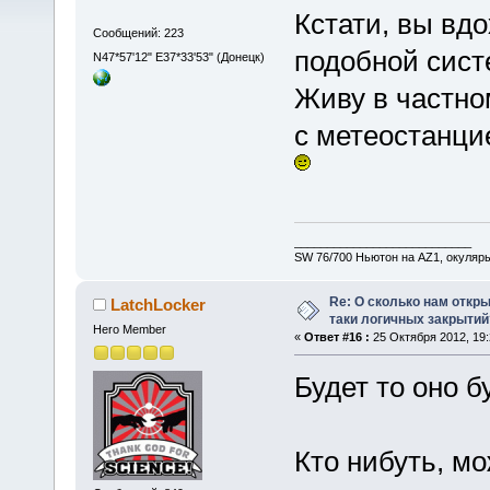
Кстати, вы вд
Сообщений: 223
подобной сис
N47*57'12" E37*33'53" (Донецк)
Живу в частно
с метеостанци
___________________________
SW 76/700 Ньютон на AZ1, окуляр
Re: О сколько нам откры
LatchLocker
таки логичных закрытий
Hero Member
«
Ответ #16 :
25 Октября 2012, 19:
Будет то оно бу
Кто нибуть, мо