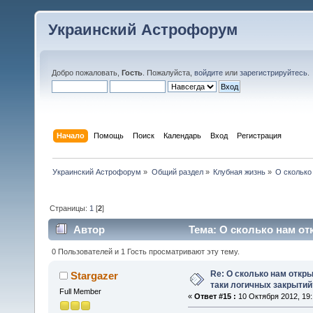
Украинский Астрофорум
Добро пожаловать,
Гость
. Пожалуйста,
войдите
или
зарегистрируйтесь
.
Начало
Помощь
Поиск
Календарь
Вход
Регистрация
Украинский Астрофорум
»
Общий раздел
»
Клубная жизнь
»
О сколько
Страницы:
1
[
2
]
Автор
Тема: О сколько нам от
(Прочитано 57771 раз)
0 Пользователей и 1 Гость просматривают эту тему.
Re: О сколько нам откры
Stargazer
таки логичных закрытий
Full Member
«
Ответ #15 :
10 Октября 2012, 19: