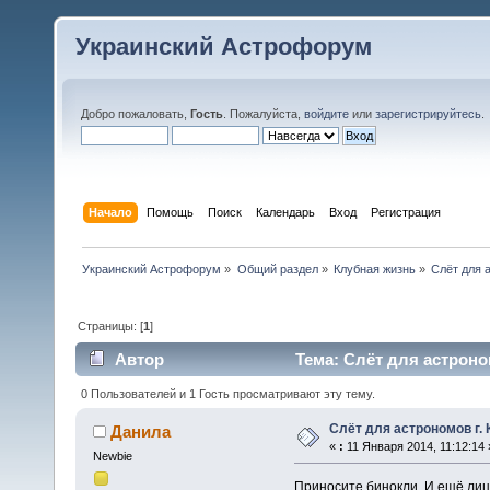
Украинский Астрофорум
Добро пожаловать,
Гость
. Пожалуйста,
войдите
или
зарегистрируйтесь
.
Начало
Помощь
Поиск
Календарь
Вход
Регистрация
Украинский Астрофорум
»
Общий раздел
»
Клубная жизнь
»
Слёт для 
Страницы: [
1
]
Автор
Тема: Слёт для астроно
0 Пользователей и 1 Гость просматривают эту тему.
Слёт для астрономов г.
Данила
«
:
11 Января 2014, 11:12:14 
Newbie
Приносите бинокли. И ещё лиц