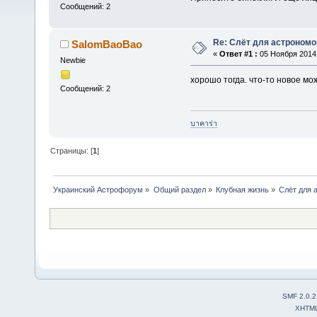
Сообщений: 2
Re: Слёт для астрономо
SalomBaoBao
«
Ответ #1 :
05 Ноября 2014,
Newbie
хорошо тогда. что-то новое м
Сообщений: 2
บาคาร่า
Страницы: [
1
]
Украинский Астрофорум
»
Общий раздел
»
Клубная жизнь
»
Слёт для 
SMF 2.0.2
XHTM