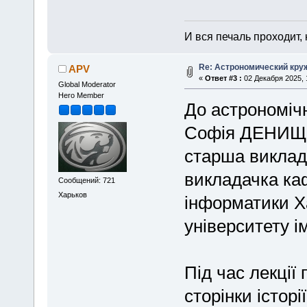
И вся печаль проходит,
Re: Астрономический круж
APV
«
Ответ #3 :
02 Декабря 2025, 
Global Moderator
Hero Member
До астрономічн
Софія ДЕНИЩЕ
старша виклад
викладачка каф
Сообщений: 721
Харьков
інформатики Х
університету ім
Під час лекції
сторінки історі