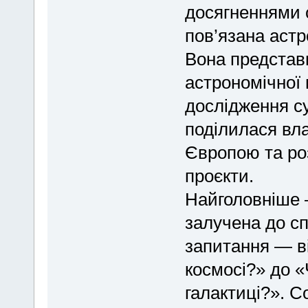
досягненнями с
пов’язана астр
Вона представ
астрономічної 
дослідження су
поділилася вл
Європою та роз
проєкти.
Найголовніше 
залучена до сп
запитання — ві
космосі?» до «
галактиці?». С