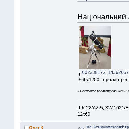
Національний 
602338172_14362067
960x1280 - просмотрено
«
Последнее редактирование: 22 Д
ШК С8/AZ-5, SW 1021/EQ
12х60
Re: Астрономический кру
Олег К