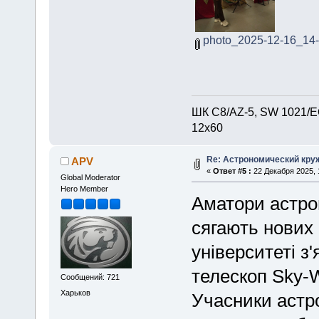
photo_2025-12-16_14-
ШК С8/AZ-5, SW 1021/EQ
12х60
Re: Астрономический круж
APV
«
Ответ #5 :
22 Декабря 2025, 
Global Moderator
Hero Member
Аматори астроно
сягають нових
університеті з
телескоп Sky-
Сообщений: 721
Харьков
Учасники астр