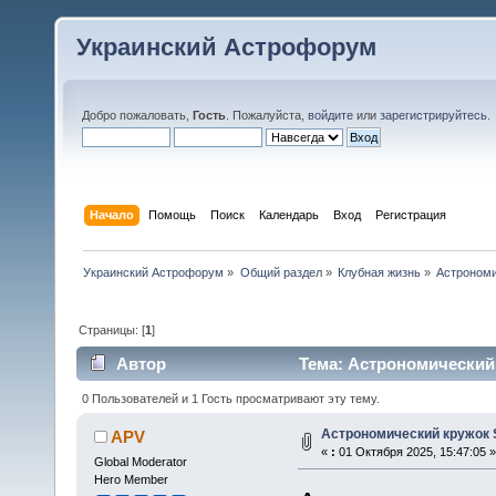
Украинский Астрофорум
Добро пожаловать,
Гость
. Пожалуйста,
войдите
или
зарегистрируйтесь
.
Начало
Помощь
Поиск
Календарь
Вход
Регистрация
Украинский Астрофорум
»
Общий раздел
»
Клубная жизнь
»
Астрономи
Страницы: [
1
]
Автор
Тема: Астрономический к
0 Пользователей и 1 Гость просматривают эту тему.
Астрономический кружок S
APV
«
:
01 Октября 2025, 15:47:05 »
Global Moderator
Hero Member