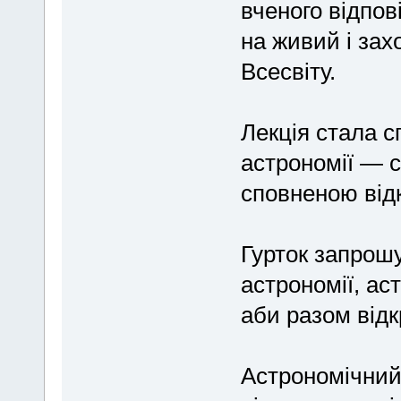
вченого відпов
на живий і зах
Всесвіту.
Лекція стала 
астрономії — 
сповненою відк
Гурток запрошу
астрономії, ас
аби разом відк
Астрономічний г