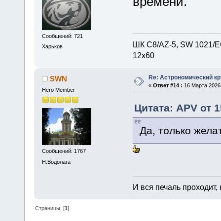
времени.
Сообщений: 721
ШК С8/AZ-5, SW 1021/EQ
Харьков
12х60
Re: Астрономический кру
SWN
«
Ответ #14 :
16 Марта 2026,
Hero Member
Цитата: APV от 1
Да, только жела
Сообщений: 1767
Н.Водолага
И вся печаль проходит,
Страницы: [
1
]