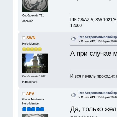
Сообщений: 721
ШК С8/AZ-5, SW 1021/EQ
Харьков
12х60
Re: Астрономический кру
SWN
«
Ответ #12 :
15 Марта 2026,
Hero Member
А при случае 
И вся печаль проходит,
Сообщений: 1767
Н.Водолага
Re: Астрономический кру
APV
«
Ответ #13 :
15 Марта 2026,
Global Moderator
Hero Member
Да, только жел