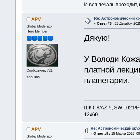
И вся печаль проходит,
Re: Астрономический кру
APV
«
Ответ #8 :
23 Декабря 2025
Global Moderator
Hero Member
Дякую!
У Володи Кожа
платной лекци
Сообщений: 721
Харьков
планетарии.
ШК С8/AZ-5, SW 1021/EQ
12х60
Re: Астрономический круж
APV
«
Ответ #9 :
15 Марта 2026, 09
Global Moderator