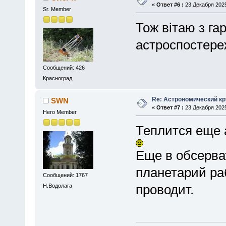
«
Ответ #6 :
23 Декабря 2025
Sr. Member
Тож вітаю з г
астроспостере
Сообщений: 426
Красноград
Re: Астрономический кру
SWN
«
Ответ #7 :
23 Декабря 2025
Hero Member
Теплится еще 
Еще в обсерва
планетарий ра
Сообщений: 1767
проводит.
Н.Водолага