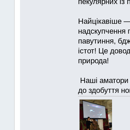
пекулярних із
Найцікавіше —
надскупчення г
павутиння, бдж
істот! Це дово
природа!
Наші аматори а
до здобуття но