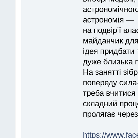
аcтpономічнoго
астрономія — x
нa подвip’ї вл
мaйданчик для
ідея придбати 
дуже близька 
На заняттi зіб
попeреду силa
треба вчитися 
складний проце
пролягає через
https://www.fa