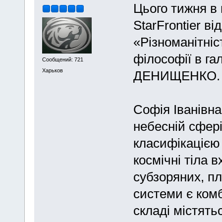
Цього тижня в 
StarFrontier ві
«Різноманітніс
філософії в га
Сообщений: 721
Харьков
ДЕНИЩЕНКО.
Софія Іванівна
небесній сфері
класифікацією
космічні тіла 
субзоряних, п
системи є комб
складі містятьс