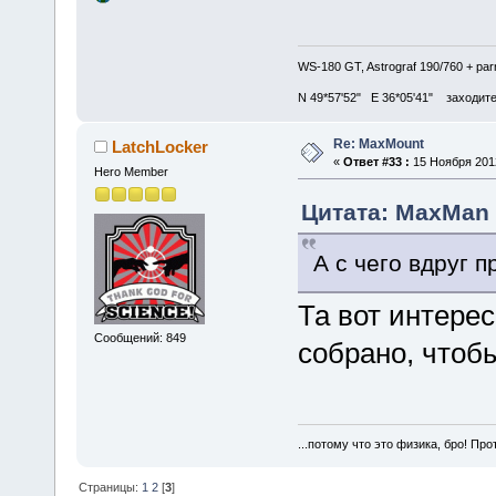
WS-180 GT, Astrograf 190/760 + pa
N 49*57'52" E 36*05'41" заходите в
Re: MaxMount
LatchLocker
«
Ответ #33 :
15 Ноября 2012
Hero Member
Цитата: MaxMan 
А с чего вдруг 
Та вот интерес
Сообщений: 849
собрано, чтоб
...потому что это физика, бро! Про
Страницы:
1
2
[
3
]