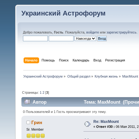
Украинский Астрофорум
Добро пожаловать,
Гость
. Пожалуйста,
войдите
или
зарегистрируйтесь
.
Начало
Помощь
Поиск
Календарь
Вход
Регистрация
Украинский Астрофорум
»
Общий раздел
»
Клубная жизнь
»
MaxMount
Страницы:
1
2
[
3
]
Автор
Тема: MaxMount (Прочит
0 Пользователей и 1 Гость просматривают эту тему.
Re: MaxMount
Грин
«
Ответ #30 :
06 Мая 2011, 2
Sr. Member