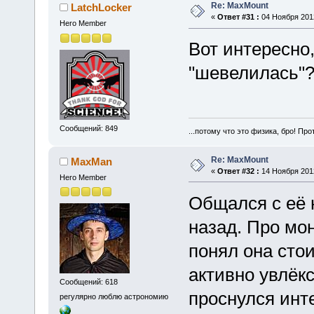
Re: MaxMount
LatchLocker
«
Ответ #31 :
04 Ноября 2012
Hero Member
Вот интересно,
"шевелилась"
Сообщений: 849
...потому что это физика, бро! Про
Re: MaxMount
MaxMan
«
Ответ #32 :
14 Ноября 2012
Hero Member
Общался с её
назад. Про мо
понял она стои
активно увлёкс
Сообщений: 618
проснулся инт
регулярно люблю астрономию