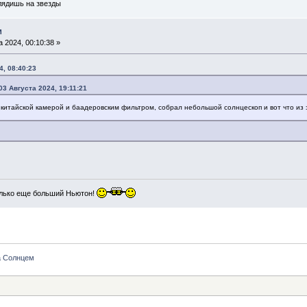
глядишь на звезды
м
 2024, 00:10:38 »
4, 08:40:23
03 Августа 2024, 19:11:21
китайской камерой и баадеровским фильтром, собрал небольшой солнцескоп и вот что из 
лько еще больший Ньютон!
а Солнцем