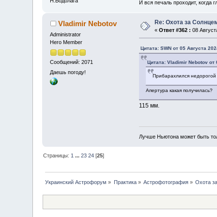
Н.Водолага
И вся печаль проходит, когда 
Re: Охота за Солнце
Vladimir Nebotov
«
Ответ #362 :
08 Августа
Administrator
Hero Member
Цитата: SWN от 05 Августа 202
Сообщений: 2071
Цитата: Vladimir Nebotov от 
Даешь погоду!
Прибарахлился недорогой 
Апертура какая получилась?
115 мм.
Лучше Ньютона может быть то
Страницы:
1
...
23
24
[
25
]
Украинский Астрофорум
»
Практика
»
Астрофотография
»
Охота з