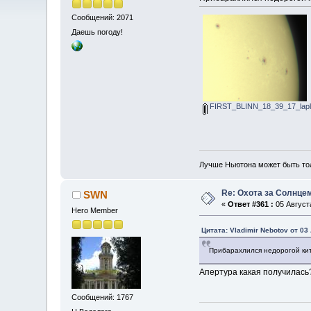
Сообщений: 2071
Даешь погоду!
FIRST_BLINN_18_39_17_lapl
Лучше Ньютона может быть то
Re: Охота за Солнце
SWN
«
Ответ #361 :
05 Августа
Hero Member
Цитата: Vladimir Nebotov от 03
Прибарахлился недорогой кит
Апертура какая получилась
Сообщений: 1767