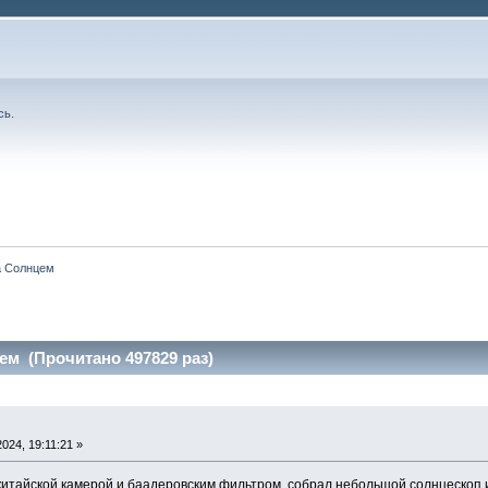
сь
.
а Солнцем
ем (Прочитано 497829 раз)
024, 19:11:21 »
итайской камерой и баадеровским фильтром, собрал небольшой солнцескоп и 