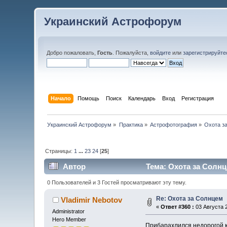
Украинский Астрофорум
Добро пожаловать,
Гость
. Пожалуйста,
войдите
или
зарегистрируйте
Начало
Помощь
Поиск
Календарь
Вход
Регистрация
Украинский Астрофорум
»
Практика
»
Астрофотография
»
Охота з
Страницы:
1
...
23
24
[
25
]
Автор
Тема: Охота за Солнц
0 Пользователей и 3 Гостей просматривают эту тему.
Re: Охота за Солнцем
Vladimir Nebotov
«
Ответ #360 :
03 Августа 2
Administrator
Hero Member
Прибарахлился недорогой к