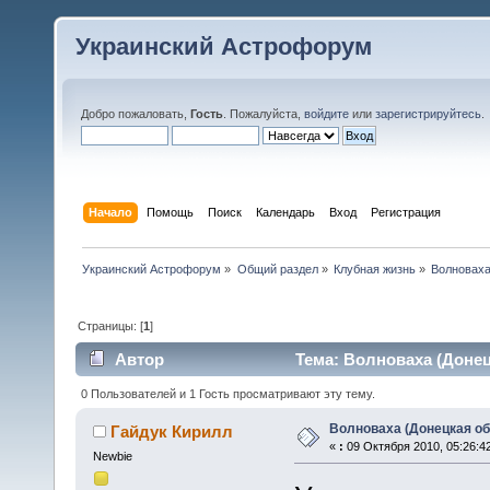
Украинский Астрофорум
Добро пожаловать,
Гость
. Пожалуйста,
войдите
или
зарегистрируйтесь
.
Начало
Помощь
Поиск
Календарь
Вход
Регистрация
Украинский Астрофорум
»
Общий раздел
»
Клубная жизнь
»
Волноваха
Страницы: [
1
]
Автор
Тема: Волноваха (Донец
0 Пользователей и 1 Гость просматривают эту тему.
Волноваха (Донецкая об
Гайдук Кирилл
«
:
09 Октября 2010, 05:26:4
Newbie