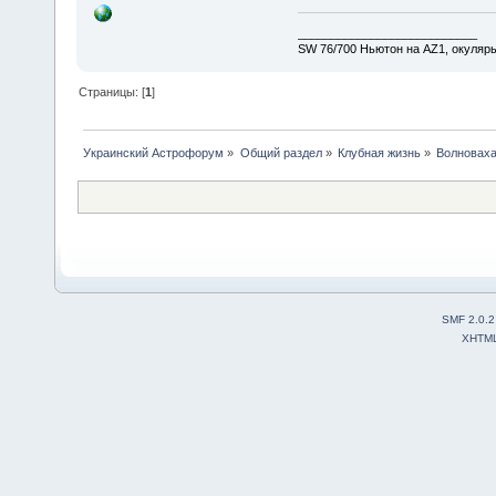
___________________________
SW 76/700 Ньютон на AZ1, окуляр
Страницы: [
1
]
Украинский Астрофорум
»
Общий раздел
»
Клубная жизнь
»
Волноваха
SMF 2.0.2
XHTM