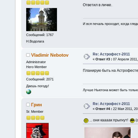
Ответил в личке.
И вся печаль проходит, когда гля
Сообщений: 1767
Н.Водолага
Re: Астрофест-2011
Vladimir Nebotov
«
Ответ #3 :
07 Апреля 2011,
Administrator
Hero Member
Планирую быть на Астрофесте-
Сообщений: 2071
Даешь погоду!
Лучше Ньютона может быть тольк
Re: Астрофест-2011
Грин
«
Ответ #4 :
22 Мая 2011, 20
Sr. Member
... они каааак прыгнут!
(