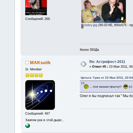
Сообщений: 266
bobry.jpg
(90.03 КБ, 900x675 - п
Кенон 350Да
Re: Астрофест-2011
MAKsutik
«
Ответ #5 :
23 Мая 2011, 06
Sr. Member
Цитата: Грин от 22 Мая 2011, 20:04
... они каааак прыгнут!
(с)
Олег я бы подписал так " Мы б
Сообщений: 497
Зажгем рок в этой дыре...