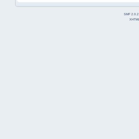
SMF 2.0.2
XHTM