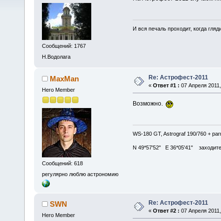
И вся печаль проходит, когда гля
Сообщений: 1767
Н.Водолага
Re: Астрофест-2011
MaxMan
«
Ответ #1 :
07 Апреля 2011,
Hero Member
Возможно.
WS-180 GT, Astrograf 190/760 + pa
N 49*57'52" E 36*05'41" заходите в
Сообщений: 618
регулярно люблю астрономию
Re: Астрофест-2011
SWN
«
Ответ #2 :
07 Апреля 2011,
Hero Member