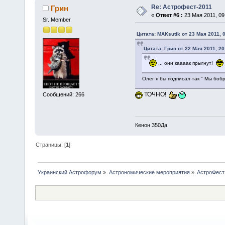
Re: Астрофест-2011
Грин
«
Ответ #6 :
23 Мая 2011, 09
Sr. Member
Цитата: MAKsutik от 23 Мая 2011, 
Цитата: Грин от 22 Мая 2011, 20
... они каааак прыгнут!
Олег я бы подписал так " Мы боб
ТОЧНО!
Сообщений: 266
Кенон 350Да
Страницы: [
1
]
Украинский Астрофорум
»
Астрономические мероприятия
»
АстроФест