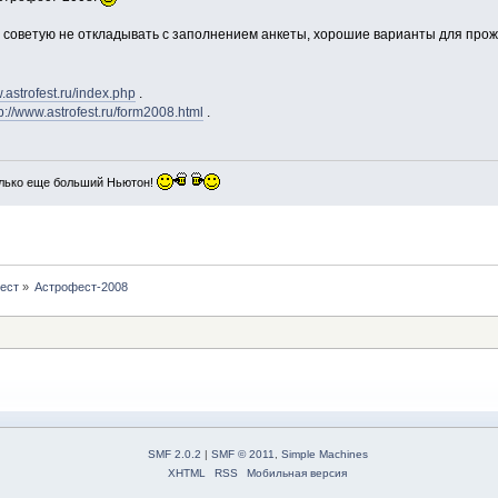
, советую не откладывать с заполнением анкеты, хорошие варианты для прож
.astrofest.ru/index.php
.
tp://www.astrofest.ru/form2008.html
.
лько еще больший Ньютон!
ест
»
Астрофест-2008
SMF 2.0.2
|
SMF © 2011
,
Simple Machines
XHTML
RSS
Мобильная версия