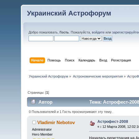
Украинский Астрофорум
Добро пожаловать,
Гость
. Пожалуйста,
войдите
или
зарегистрируйте
Начало
Помощь
Поиск
Календарь
Вход
Регистрация
Украинский Астрофорум
»
Астрономические мероприятия
»
АстроФ
Страницы: [
1
]
Автор
Тема: Астрофест-2008
0 Пользователей и 1 Гость просматривают эту тему.
Астрофест-2008
Vladimir Nebotov
«
:
12 Марта 2008, 12:02:1
Administrator
Hero Member
Началась регистрация на А