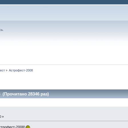
сь
.
ест
»
Астрофест-2008
 (Прочитано 28346 раз)
0 »
строфест-2008!