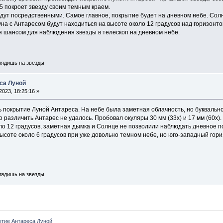
5 покроет звезду своим темным краем.
дут посредственными. Самое главное, покрытие будет на дневном небе. Солн
уна с Антаресом будут находиться на высоте около 12 градусов над горизонто
я шансом для наблюдения звезды в телескоп на дневном небе.
глядишь на звезды
са Луной
023, 18:25:16 »
покрытие Луной Антареса. На небе была заметная облачность, но буквально 
о различить Антарес не удалось. Пробовал окуляры 30 мм (33х) и 17 мм (60х).
ло 12 градусов, заметная дымка и Солнце не позволили наблюдать дневное п
соте около 6 градусов при уже довольно темном небе, но юго-западный гори
глядишь на звезды
тие Антареса Луной