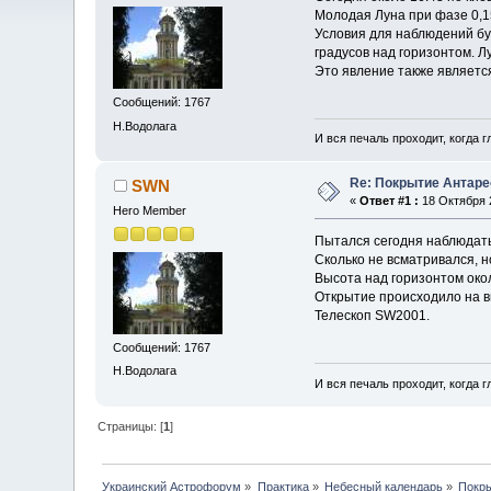
Молодая Луна при фазе 0,1
Условия для наблюдений бу
градусов над горизонтом. Л
Это явление также являетс
Сообщений: 1767
Н.Водолага
И вся печаль проходит, когда 
Re: Покрытие Антаре
SWN
«
Ответ #1 :
18 Октября 2
Hero Member
Пытался сегодня наблюдать 
Сколько не всматривался, н
Высота над горизонтом око
Открытие происходило на вы
Телескоп SW2001.
Сообщений: 1767
Н.Водолага
И вся печаль проходит, когда 
Страницы: [
1
]
Украинский Астрофорум
»
Практика
»
Небесный календарь
»
Покры