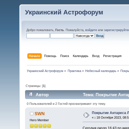
Украинский Астрофорум
Добро пожаловать,
Гость
. Пожалуйста,
войдите
или
зарегистрируйте
Начало
Помощь
Поиск
Календарь
Вход
Регистрация
Украинский Астрофорум
»
Практика
»
Небесный календарь
»
Покры
Страницы: [
1
]
Автор
Тема: Покрытие Антар
0 Пользователей и 2 Гостей просматривают эту тему.
Покрытие Антареса 
SWN
«
:
18 Октября 2023, 08:5
Hero Member
Сегодня около 16:43 по ки