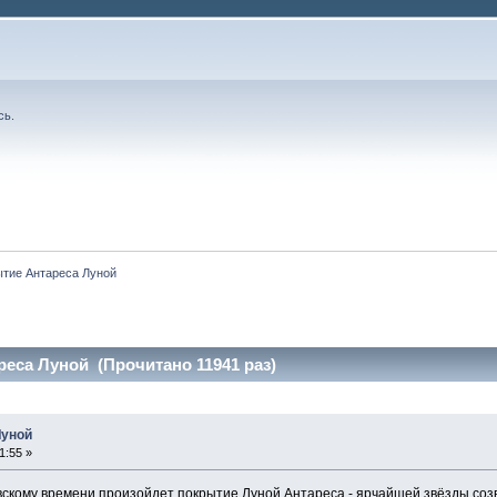
сь
.
тие Антареса Луной
еса Луной (Прочитано 11941 раз)
Луной
1:55 »
евскому времени произойдет покрытие Луной Антареса - ярчайшей звёзды соз