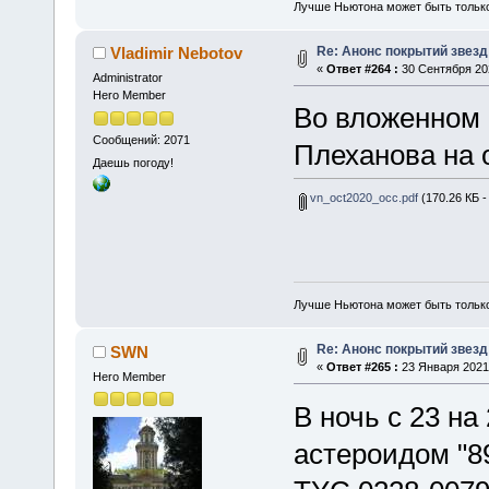
Лучше Ньютона может быть тольк
Re: Анонс покрытий звез
Vladimir Nebotov
«
Ответ #264 :
30 Сентября 202
Administrator
Hero Member
Во вложенном 
Сообщений: 2071
Плеханова на 
Даешь погоду!
vn_oct2020_occ.pdf
(170.26 КБ -
Лучше Ньютона может быть тольк
Re: Анонс покрытий звез
SWN
«
Ответ #265 :
23 Января 2021,
Hero Member
В ночь с 23 на
астероидом "8