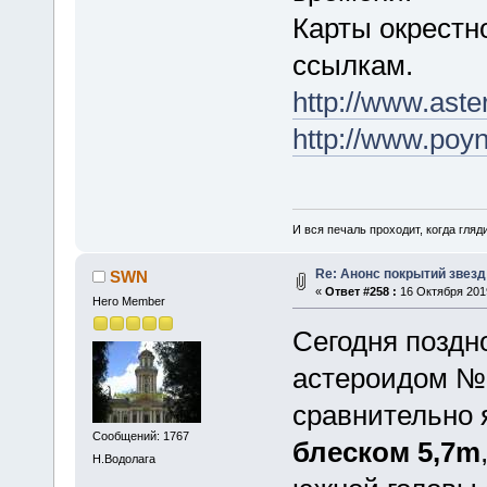
Карты окрестн
ссылкам.
http://www.ast
http://www.po
И вся печаль проходит, когда гля
Re: Анонс покрытий звез
SWN
«
Ответ #258 :
16 Октября 2019
Hero Member
Сегодня поздн
астероидом №1
сравнительно 
Сообщений: 1767
блеском 5,7m
Н.Водолага