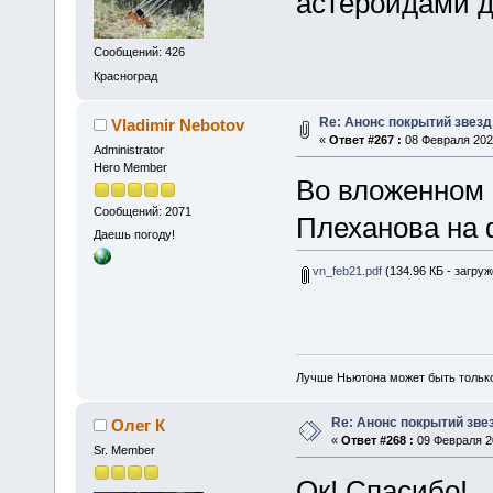
астероидами д
Сообщений: 426
Красноград
Re: Анонс покрытий звез
Vladimir Nebotov
«
Ответ #267 :
08 Февраля 2021
Administrator
Hero Member
Во вложенном 
Сообщений: 2071
Плеханова на 
Даешь погоду!
vn_feb21.pdf
(134.96 КБ - загруж
Лучше Ньютона может быть тольк
Re: Анонс покрытий зве
Олег К
«
Ответ #268 :
09 Февраля 20
Sr. Member
Ок! Спасибо!