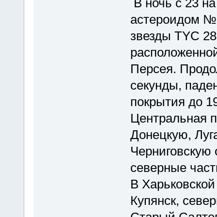
В ночь с 23 н
астероидом №1
звезды TYC 28
расположенной
Персея. Продо
секунды, паде
покрытия до 19
Центральная п
Донецкую, Луг
Черниговскую 
северные част
В Харьковской
Купянск, север
Старый Салтов