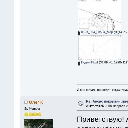
0123_894_68554_Map.gif
(44.75 
Гидра-15.gif
(31.89 КБ, 1920x111
И вся печаль проходит, когда гля
Re: Анонс покрытий зве
Олег К
«
Ответ #266 :
08 Февраля 20
Sr. Member
Приветствую! 