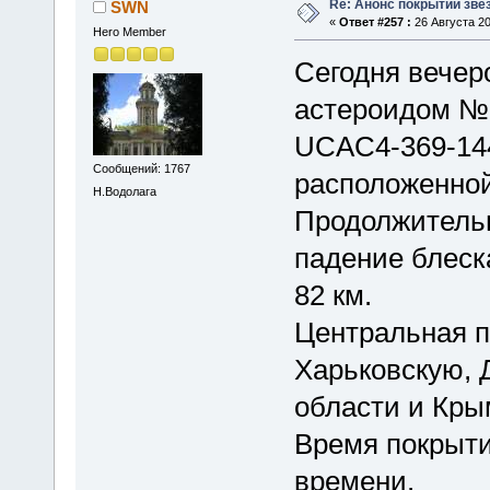
Re: Анонс покрытий зве
SWN
«
Ответ #257 :
26 Августа 20
Hero Member
Сегодня вечер
астероидом №9
UCAC4-369-144
Сообщений: 1767
расположенной
Н.Водолага
Продолжительн
падение блеск
82 км.
Центральная п
Харьковскую, 
области и Кры
Время покрыти
времени.