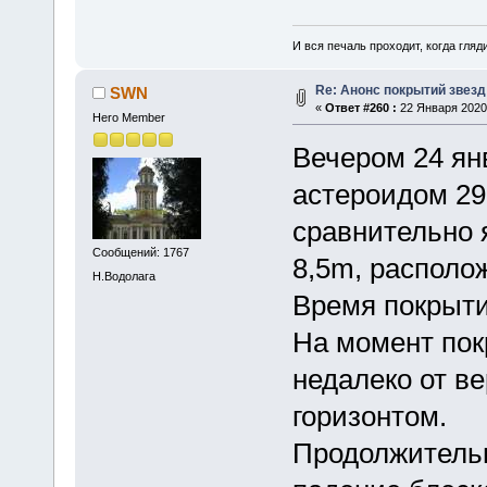
И вся печаль проходит, когда гля
Re: Анонс покрытий звез
SWN
«
Ответ #260 :
22 Января 2020,
Hero Member
Вечером 24 ян
астероидом 29
сравнительно 
Сообщений: 1767
8,5m, располо
Н.Водолага
Время покрытия
На момент пок
недалеко от в
горизонтом.
Продолжительн