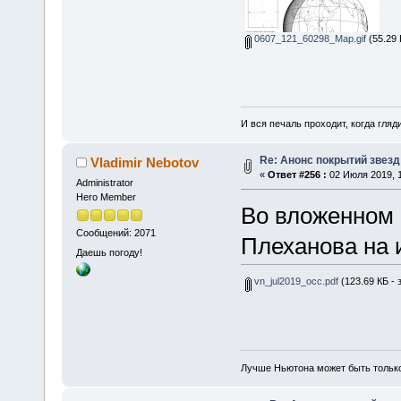
0607_121_60298_Map.gif
(55.29 
И вся печаль проходит, когда гля
Re: Анонс покрытий звез
Vladimir Nebotov
«
Ответ #256 :
02 Июля 2019, 1
Administrator
Hero Member
Во вложенном 
Сообщений: 2071
Плеханова на 
Даешь погоду!
vn_jul2019_occ.pdf
(123.69 КБ - 
Лучше Ньютона может быть тольк