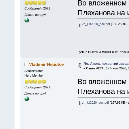
Во вложенном 
Сообщений: 2071
Плеханова на 
Даешь погоду!
vn_jun2020_occ.pdf
(150.28 КБ -
Лучше Ньютона может быть тольк
Re: Анонс покрытий звез
Vladimir Nebotov
«
Ответ #263 :
12 Июля 2020, 1
Administrator
Hero Member
Во вложенном 
Сообщений: 2071
Плеханова на 
Даешь погоду!
vn_jul2020_occ.pdf
(167.93 КБ - 