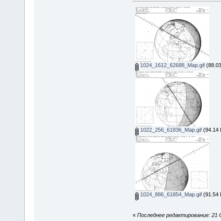
1024_1612_62688_Map.gif
(88.03
1022_256_61836_Map.gif
(94.14 
1024_886_61854_Map.gif
(91.54 
«
Последнее редактирование: 21 