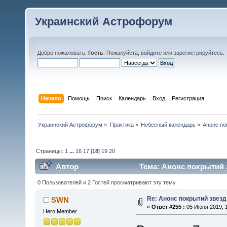
Украинский Астрофорум
Добро пожаловать,
Гость
. Пожалуйста,
войдите
или
зарегистрируйтесь
.
Начало
Помощь
Поиск
Календарь
Вход
Регистрация
Украинский Астрофорум
»
Практика
»
Небесный календарь
»
Анонс по
Страницы:
1
...
16
17
[
18
]
19
20
Автор
Тема: Анонс покрытий 
0 Пользователей и 2 Гостей просматривают эту тему.
Re: Анонс покрытий звез
SWN
«
Ответ #255 :
05 Июня 2019, 1
Hero Member