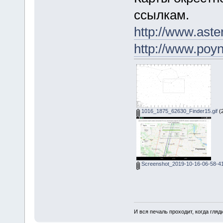
ссылкам.
http://www.ast
http://www.po
1016_1875_62630_Finder15.gif
(2
Screenshot_2019-10-16-06-58-4
И вся печаль проходит, когда гля