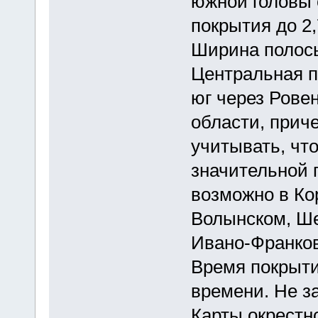
южной головы 
покрытия до 2,
Ширина полосы
Центральная п
юг через Рове
области, прич
учитывать, чт
значительной 
возможно в Кор
Волынском, Ше
Ивано-Франков
Время покрыти
времени. Не з
Карты окрестн