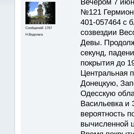
Вечером 7 июн
№121 Гермиона
401-057464 с 
Сообщений: 1767
созвездии Вес
Н.Водолага
Девы. Продолж
секунд, паден
покрытия до 19
Центральная п
Донецкую, Зап
Одесскую обла
Васильевка и 
вероятность п
вычисленной ц
Время покрыти