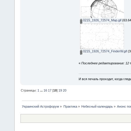
0215_1926_72574_Map.gif
(63.64
0215_1926_72574_FinderW.gif
(3
«
Последнее редактирование: 12 
И вся печаль проходит, когда гля
Страницы:
1
...
16
17
[
18
]
19
20
Украинский Астрофорум
»
Практика
»
Небесный календарь
»
Анонс по