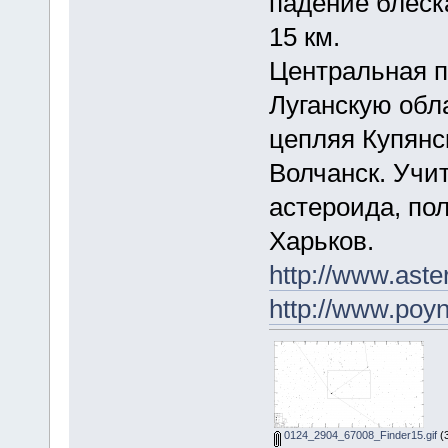
падение блеск
15 км.
Центральная п
Луганскую обл
цепляя Купянс
Волчанск. Учи
астероида, по
Харьков.
http://www.ast
http://www.po
0124_2904_67008_Finder15.gif
(3