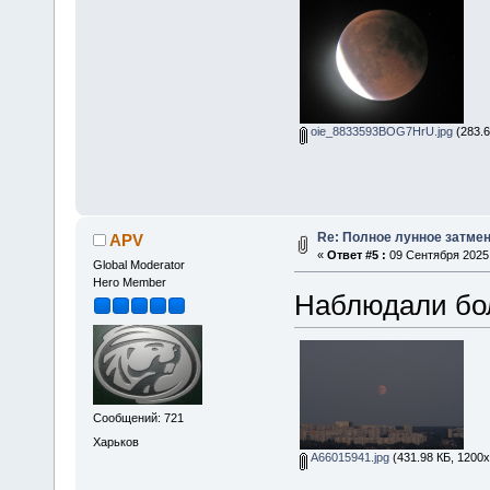
oie_8833593BOG7HrU.jpg
(283.6
Re: Полное лунное затмени
APV
«
Ответ #5 :
09 Сентября 2025,
Global Moderator
Hero Member
Наблюдали бо
Сообщений: 721
Харьков
A66015941.jpg
(431.98 КБ, 1200x