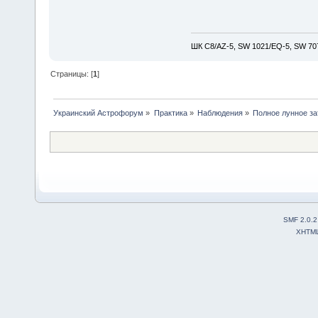
ШК С8/AZ-5, SW 1021/EQ-5, SW 707
Страницы: [
1
]
Украинский Астрофорум
»
Практика
»
Наблюдения
»
Полное лунное за
SMF 2.0.2
XHTM