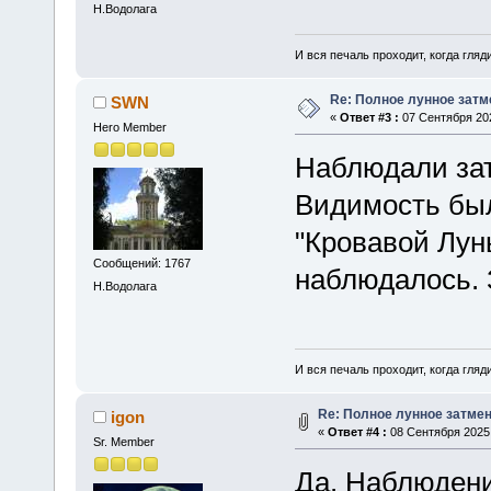
Н.Водолага
И вся печаль проходит, когда гля
Re: Полное лунное затме
SWN
«
Ответ #3 :
07 Сентября 202
Hero Member
Наблюдали за
Видимость был
"Кровавой Лун
Сообщений: 1767
наблюдалось. 
Н.Водолага
И вся печаль проходит, когда гля
Re: Полное лунное затмени
igon
«
Ответ #4 :
08 Сентября 2025,
Sr. Member
Да. Наблюдени