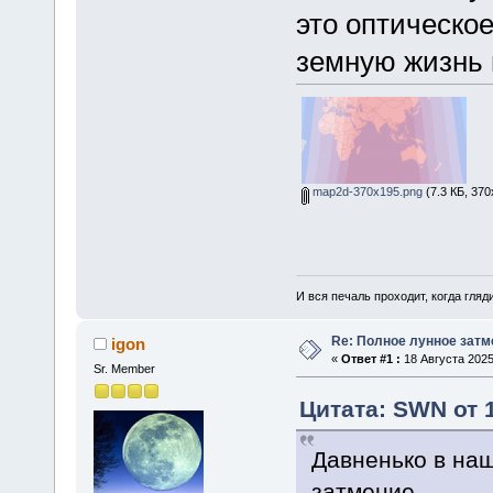
это оптическое
земную жизнь 
map2d-370x195.png
(7.3 КБ, 370
И вся печаль проходит, когда гля
Re: Полное лунное затме
igon
«
Ответ #1 :
18 Августа 2025
Sr. Member
Цитата: SWN от 1
Давненько в на
затмение.