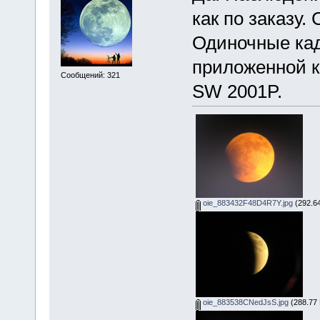
как по заказу.
Одиночные ка
приложенной к
Сообщений: 321
SW 2001P.
oie_883432F48D4R7Y.jpg
(292.64
oie_883538CNedJsS.jpg
(288.77 