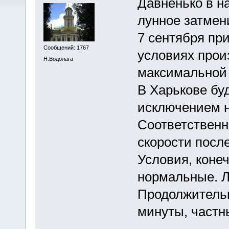
Давненько в н
лунное затмен
7 сентября пр
Сообщений: 1767
условиях прои
Н.Водолага
максимальной 
В Харькове бу
исключением н
Соответственн
скорости посл
Условия, конеч
нормальные. Л
Продолжительн
минуты, частны