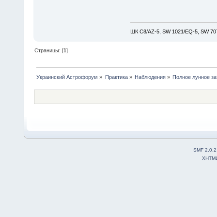
ШК С8/AZ-5, SW 1021/EQ-5, SW 707
Страницы: [
1
]
Украинский Астрофорум
»
Практика
»
Наблюдения
»
Полное лунное за
SMF 2.0.2
XHTM