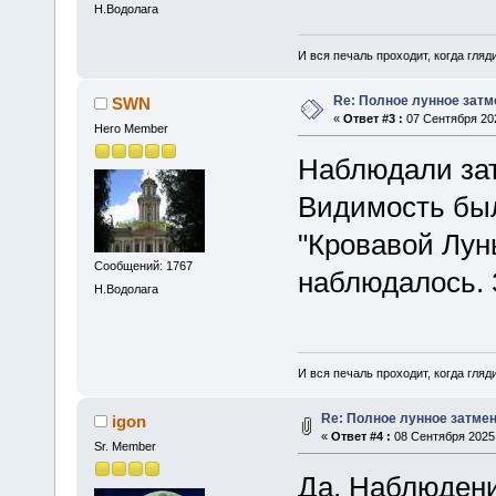
Н.Водолага
И вся печаль проходит, когда гля
Re: Полное лунное затме
SWN
«
Ответ #3 :
07 Сентября 202
Hero Member
Наблюдали за
Видимость был
"Кровавой Лун
Сообщений: 1767
наблюдалось. 
Н.Водолага
И вся печаль проходит, когда гля
Re: Полное лунное затмени
igon
«
Ответ #4 :
08 Сентября 2025,
Sr. Member
Да. Наблюдени