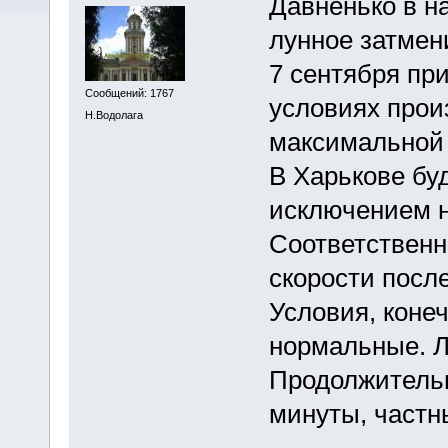
Давненько в н
лунное затмен
7 сентября пр
Сообщений: 1767
условиях прои
Н.Водолага
максимальной 
В Харькове бу
исключением н
Соответственн
скорости посл
Условия, конеч
нормальные. Л
Продолжительн
минуты, частны