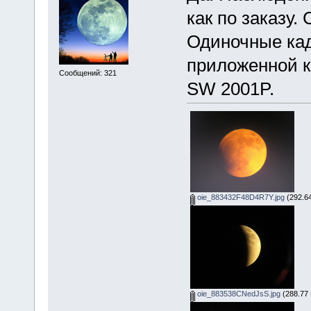
как по заказу.
Одиночные ка
приложенной к
Сообщений: 321
SW 2001P.
oie_883432F48D4R7Y.jpg
(292.64
oie_883538CNedJsS.jpg
(288.77 