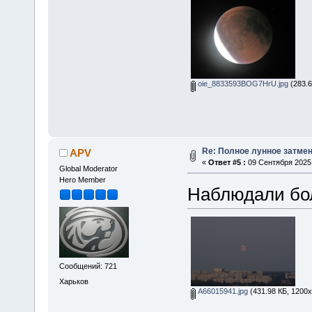
oie_8833593BOG7HrU.jpg
(283.6
Re: Полное лунное затмени
APV
«
Ответ #5 :
09 Сентября 2025,
Global Moderator
Hero Member
Наблюдали бо
Сообщений: 721
Харьков
A66015941.jpg
(431.98 КБ, 1200x