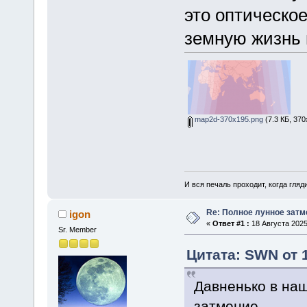
это оптическое
земную жизнь 
map2d-370x195.png
(7.3 КБ, 370
И вся печаль проходит, когда гля
Re: Полное лунное затме
igon
«
Ответ #1 :
18 Августа 2025
Sr. Member
Цитата: SWN от 1
Давненько в на
затмение.