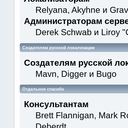
Relyana, Akyhne и Gra
Администраторам серв
Derek Schwab и Liroy "
Создателям русской локализации
Создателям русской ло
Mavn, Digger и Bugo
Отдельное спасибо
Консультантам
Brett Flannigan, Mark 
Deberdt