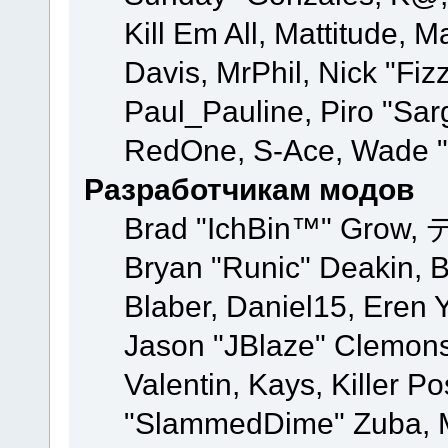
Kill Em All, Mattitude, M
Davis, MrPhil, Nick "Fiz
Paul_Pauline, Piro "Sar
RedOne, S-Ace, Wade "
Разработчикам модов
Brad "IchBin™" Grow, 
Bryan "Runic" Deakin, 
Blaber, Daniel15, Eren 
Jason "JBlaze" Clemons
Valentin, Kays, Killer P
"SlammedDime" Zuba, M