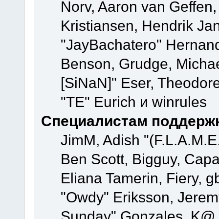
Norv, Aaron van Geffen,
Kristiansen, Hendrik Ja
"JayBachatero" Hernand
Benson, Grudge, Michael
[SiNaN]" Eser, Theodore
"TE" Eurich и winrules
Специалистам поддерж
JimM, Adish "(F.L.A.M.E.
Ben Scott, Bigguy, Cap
Eliana Tamerin, Fiery, g
"Owdy" Eriksson, Jeremy 
Sunday" Gonzales, K@, 