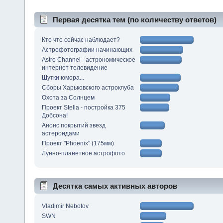
Первая десятка тем (по количеству ответов)
Кто что сейчас наблюдает?
Астрофотографии начинающих
Astro Channel - астрономическое
интернет телевидение
Шутки юмора...
Сборы Харьковского астроклуба
Охота за Солнцем
Проект Stella - постройка 375
Добсона!
Анонс покрытий звезд
астероидами
Проект "Phoenix" (175мм)
Лунно-планетное астрофото
Десятка самых активных авторов
Vladimir Nebotov
SWN