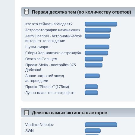
Первая десятка тем (по количеству ответов)
Кто что сейчас наблюдает?
Астрофотографии начинающих
Astro Channel - астрономическое
интернет телевидение
Шутки юмора...
Сборы Харьковского астроклуба
Охота за Солнцем
Проект Stella - постройка 375
Добсона!
Анонс покрытий звезд
астероидами
Проект "Phoenix" (175мм)
Лунно-планетное астрофото
Десятка самых активных авторов
Vladimir Nebotov
SWN