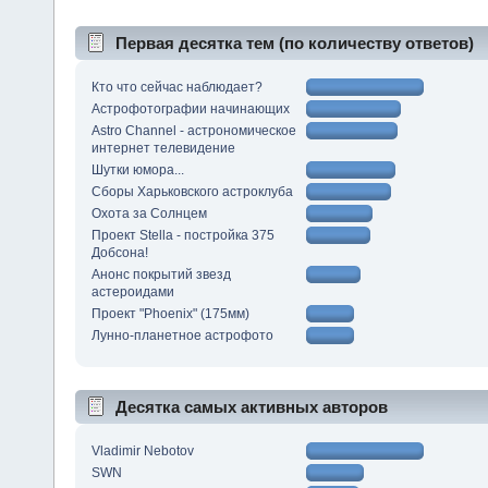
Первая десятка тем (по количеству ответов)
Кто что сейчас наблюдает?
Астрофотографии начинающих
Astro Channel - астрономическое
интернет телевидение
Шутки юмора...
Сборы Харьковского астроклуба
Охота за Солнцем
Проект Stella - постройка 375
Добсона!
Анонс покрытий звезд
астероидами
Проект "Phoenix" (175мм)
Лунно-планетное астрофото
Десятка самых активных авторов
Vladimir Nebotov
SWN