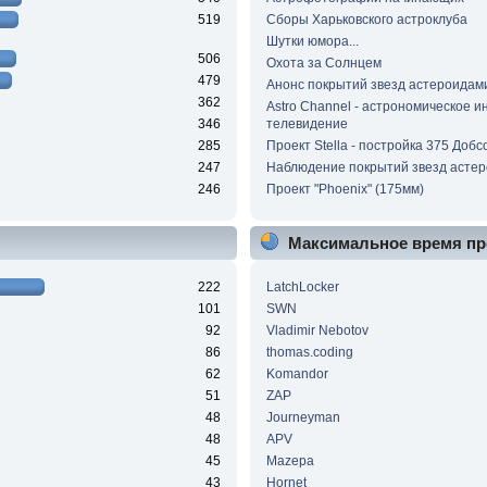
519
Сборы Харьковского астроклуба
Шутки юмора...
506
Охота за Солнцем
479
Анонс покрытий звезд астероидам
362
Astro Channel - астрономическое и
346
телевидение
285
Проект Stella - постройка 375 Добс
247
Наблюдение покрытий звезд асте
246
Проект "Phoenix" (175мм)
Максимальное время пр
222
LatchLocker
101
SWN
92
Vladimir Nebotov
86
thomas.coding
62
Komandor
51
ZAP
48
Journeyman
48
APV
45
Mazepa
43
Hornet