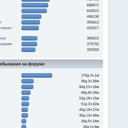
688872
643515
498130
и
456913
нтернет
420317
она!
385815
роидами
375792
325550
ебывания на форуме
276д 3ч 1м
96д 3ч 36м
94д 21ч 16м
66д 8ч 34м
53д 18ч 15м
51д 2ч 42м
40д 19ч 27м
40д 13ч 46м
26д 5ч 16м
26д 1ч 9м