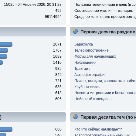
15025 - 04 Апреля 2026, 20:31:28
Пользователей онлайн в день (в ср
492
Соотношение мужчин — женщин:
99114994
Среднее количество просмотров в 
Первая десятка раздело
2071
Барахолка
1767
Телескопостроение
1689
Форум для начинающих
1410
Наблюдения
985
Трактиръ
849
Астрофотография
721
Планы, поездки, совместные набл
635
Клубная жизнь
618
Новости Астрономии и Космонавти
605
Небесный календарь
)
Первая десятка тем (по
680
Кто что сейчас наблюдает?
540
Астрофотографии начинающих