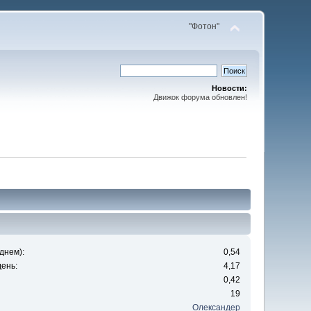
"Фотон"
Новости:
Движок форума обновлен!
днем):
0,54
ень:
4,17
0,42
19
Олександер