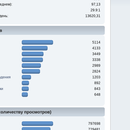
еднем):
97,13
29.9:1
день:
13620,31
в
5114
4133
3449
3338
2989
2824
юдения
1203
892
ки
843
648
 количеству просмотров)
797698
729481