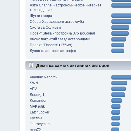
Astro Channel - астрономическое интернет
телевидение
Шутки юмора...
Сборы Харьковского астроклуба
Охота за Солнцем
Проект Stella - постройка 375 Добсона!
Анонс покрытий звезд астероидами
Проект "Phoenix" (175мм)
Лунно-планетное астрофото
Десятка самых активных авторов
Vladimir Nebotov
SWN
APV
Леонид1
Komandor
MAKsutik
LatchLocker
Руслан
Journeyman
mnn72