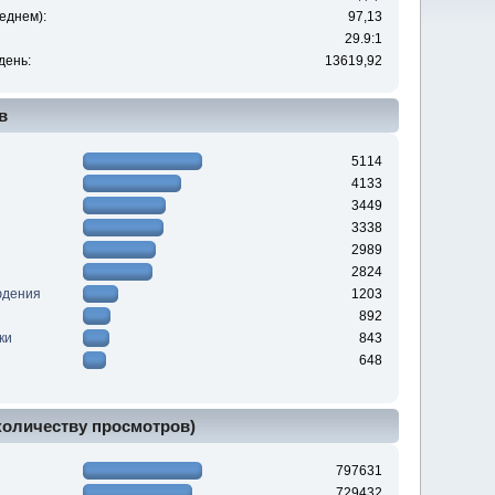
еднем):
97,13
29.9:1
день:
13619,92
в
5114
4133
3449
3338
2989
2824
юдения
1203
892
ки
843
648
 количеству просмотров)
797631
729432