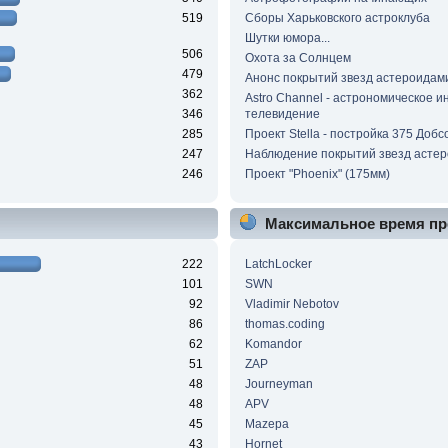
519
Сборы Харьковского астроклуба
Шутки юмора...
506
Охота за Солнцем
479
Анонс покрытий звезд астероидам
362
Astro Channel - астрономическое и
346
телевидение
285
Проект Stella - постройка 375 Добс
247
Наблюдение покрытий звезд асте
246
Проект "Phoenix" (175мм)
Максимальное время пр
222
LatchLocker
101
SWN
92
Vladimir Nebotov
86
thomas.coding
62
Komandor
51
ZAP
48
Journeyman
48
APV
45
Mazepa
43
Hornet