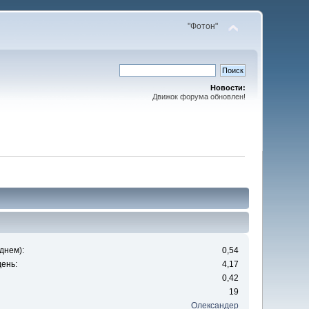
"Фотон"
Новости:
Движок форума обновлен!
днем):
0,54
ень:
4,17
0,42
19
Олександер