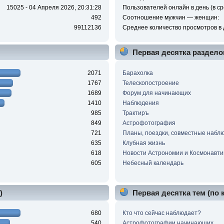
15025 - 04 Апреля 2026, 20:31:28
Пользователей онлайн в день (в ср
492
Соотношение мужчин — женщин:
99112136
Среднее количество просмотров в 
Первая десятка раздело
2071
Барахолка
1767
Телескопостроение
1689
Форум для начинающих
1410
Наблюдения
985
Трактиръ
849
Астрофотография
721
Планы, поездки, совместные набл
635
Клубная жизнь
618
Новости Астрономии и Космонавти
605
Небесный календарь
)
Первая десятка тем (по
680
Кто что сейчас наблюдает?
540
Астрофотографии начинающих