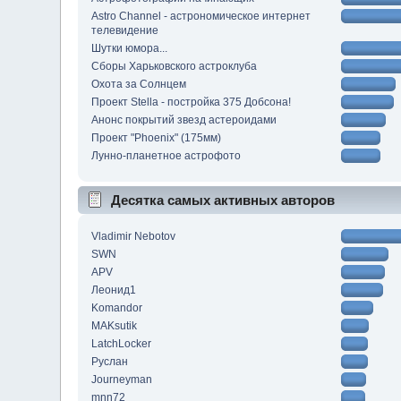
Astro Channel - астрономическое интернет
телевидение
Шутки юмора...
Сборы Харьковского астроклуба
Охота за Солнцем
Проект Stella - постройка 375 Добсона!
Анонс покрытий звезд астероидами
Проект "Phoenix" (175мм)
Лунно-планетное астрофото
Десятка самых активных авторов
Vladimir Nebotov
SWN
APV
Леонид1
Komandor
MAKsutik
LatchLocker
Руслан
Journeyman
mnn72