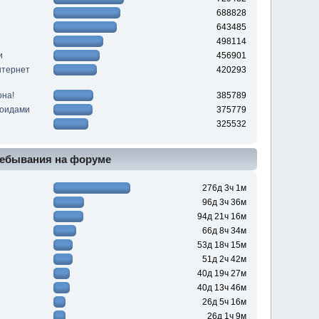
688828
643485
498114
и
456901
нтернет
420293
она!
385789
роидами
375779
325532
ебывания на форуме
276д 3ч 1м
96д 3ч 36м
94д 21ч 16м
66д 8ч 34м
53д 18ч 15м
51д 2ч 42м
40д 19ч 27м
40д 13ч 46м
26д 5ч 16м
26д 1ч 9м