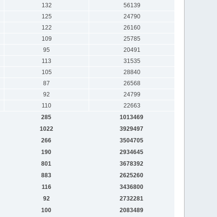
132
56139
125
24790
122
26160
109
25785
95
20491
113
31535
105
28840
87
26568
92
24799
110
22663
285
1013469
1022
3929497
266
3504705
190
2934645
801
3678392
883
2625260
116
3436800
92
2732281
100
2083489