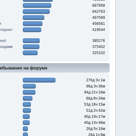
687958
642763
497599
и
456561
нтернет
419544
она!
385276
роидами
375402
325102
ебывания на форуме
276д 3ч 1м
96д 3ч 36м
94д 21ч 16м
66д 8ч 34м
53д 18ч 15м
51д 2ч 42м
40д 19ч 27м
40д 13ч 46м
26д 5ч 16м
26д 1ч 9м