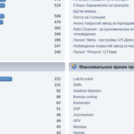
519
Сборы Харьковского астроклуба
Шутки юмора...
506
Охота за Солнцем
479
Анонс покрытий звезд астероидам
362
Astro Channel - астрономическое и
346
телевидение
285
Проект Stella - постройка 375 Добс
247
Наблюдение покрытий звезд асте
246
Проект "Phoenix" (175мм)
Максимальное время пр
222
LatchLocker
101
SWN
92
Vladimir Nebotov
86
thomas.coding
62
Komandor
51
ZAP
48
Journeyman
48
APV
45
Mazepa
43
Hornet