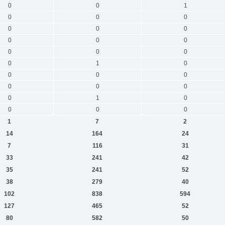
0
0
1
0
0
0
0
0
0
0
0
0
0
0
0
0
1
0
0
0
0
0
0
0
0
1
0
0
0
0
1
7
2
14
164
24
7
116
31
33
241
42
35
241
52
38
279
40
102
838
594
127
465
52
80
582
50