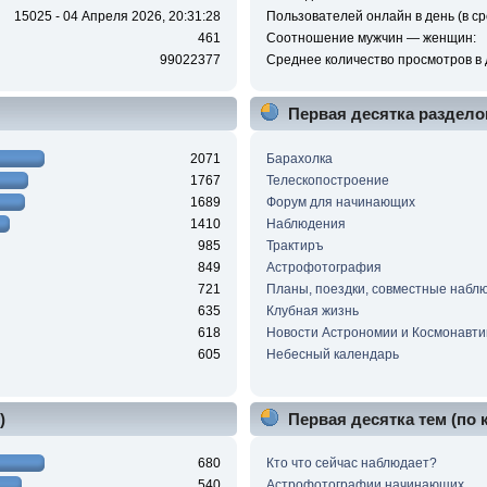
15025 - 04 Апреля 2026, 20:31:28
Пользователей онлайн в день (в ср
461
Соотношение мужчин — женщин:
99022377
Среднее количество просмотров в 
Первая десятка раздело
2071
Барахолка
1767
Телескопостроение
1689
Форум для начинающих
1410
Наблюдения
985
Трактиръ
849
Астрофотография
721
Планы, поездки, совместные набл
635
Клубная жизнь
618
Новости Астрономии и Космонавти
605
Небесный календарь
)
Первая десятка тем (по
680
Кто что сейчас наблюдает?
540
Астрофотографии начинающих