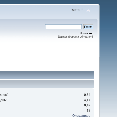
"Фотон"
Новости:
Движок форума обновлен!
днем):
0,54
ень:
4,17
0,42
19
Олександер