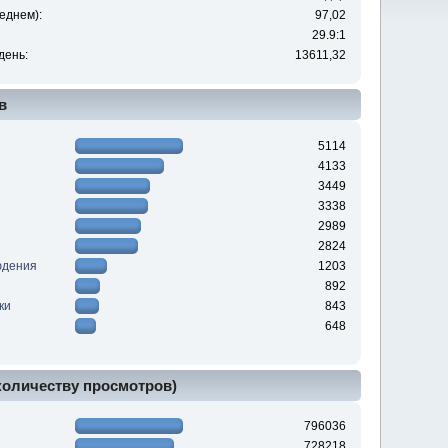
еднем):
97,02
29.9:1
день:
13611,32
в
5114
4133
3449
3338
2989
2824
юдения
1203
892
ки
843
648
 количеству просмотров)
796036
728218