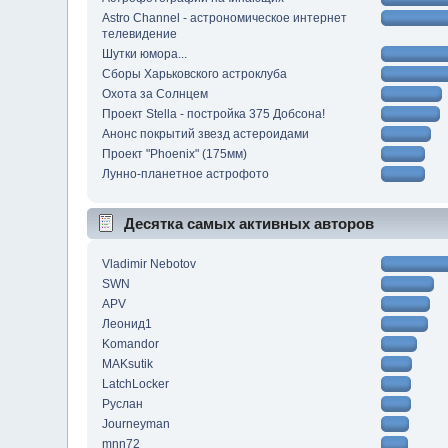
Astro Channel - астрономическое интернет
телевидение
Шутки юмора...
Сборы Харьковского астроклуба
Охота за Солнцем
Проект Stella - постройка 375 Добсона!
Анонс покрытий звезд астероидами
Проект "Phoenix" (175мм)
Лунно-планетное астрофото
Десятка самых активных авторов
Vladimir Nebotov
SWN
APV
Леонид1
Komandor
MAKsutik
LatchLocker
Руслан
Journeyman
mnn72