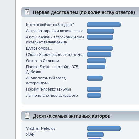
Первая десятка тем (по количеству ответов)
Кто что сейчас наблюдает?
Астрофотографии начинающих
Astro Channel - астрономическое
интернет телевидение
Шутки юмора...
Сборы Харьковского астроклуба
Охота за Солнцем
Проект Stella - постройка 375
Добсона!
Анонс покрытий звезд
астероидами
Проект "Phoenix" (175мм)
Лунно-планетное астрофото
Десятка самых активных авторов
Vladimir Nebotov
SWN