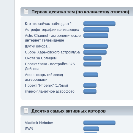
Первая десятка тем (по количеству ответов)
Кто что сейчас наблюдает?
Астрофотографии начинающих
Astro Channel - астрономическое
интернет телевидение
Шутки юмора...
Сборы Харьковского астроклуба
Охота за Солнцем
Проект Stella - постройка 375
Добсона!
Анонс покрытий звезд
астероидами
Проект "Phoenix" (175мм)
Лунно-планетное астрофото
Десятка самых активных авторов
Vladimir Nebotov
SWN