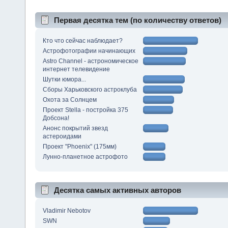
Первая десятка тем (по количеству ответов)
Кто что сейчас наблюдает?
Астрофотографии начинающих
Astro Channel - астрономическое
интернет телевидение
Шутки юмора...
Сборы Харьковского астроклуба
Охота за Солнцем
Проект Stella - постройка 375
Добсона!
Анонс покрытий звезд
астероидами
Проект "Phoenix" (175мм)
Лунно-планетное астрофото
Десятка самых активных авторов
Vladimir Nebotov
SWN