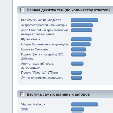
Первая десятка тем (по количеству ответов)
Кто что сейчас наблюдает?
Астрофотографии начинающих
Astro Channel - астрономическое
интернет телевидение
Шутки юмора...
Сборы Харьковского астроклуба
Охота за Солнцем
Проект Stella - постройка 375
Добсона!
Анонс покрытий звезд
астероидами
Проект "Phoenix" (175мм)
Лунно-планетное астрофото
Десятка самых активных авторов
Vladimir Nebotov
SWN