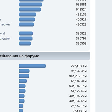
688881
643524
498132
и
456917
нтернет
420323
она!
385823
роидами
375797
325559
ебывания на форуме
276д 3ч 1м
96д 3ч 36м
94д 21ч 16м
66д 8ч 34м
53д 18ч 15м
51д 2ч 42м
40д 19ч 27м
40д 13ч 46м
26д 5ч 16м
26д 1ч 9м