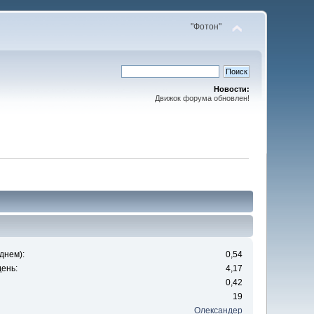
"Фотон"
Новости:
Движок форума обновлен!
днем):
0,54
ень:
4,17
0,42
19
Олександер