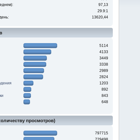
еднем):
97,13
29.9:1
день:
13620,44
в
5114
4133
3449
3338
2989
2824
юдения
1203
892
ки
843
648
 количеству просмотров)
797715
729498