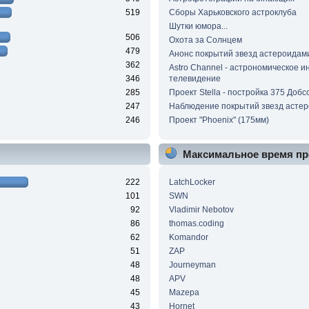
519
Сборы Харьковского астроклуба
Шутки юмора...
506
Охота за Солнцем
479
Анонс покрытий звезд астероидам
362
Astro Channel - астрономическое и
346
телевидение
285
Проект Stella - постройка 375 Добс
247
Наблюдение покрытий звезд асте
246
Проект "Phoenix" (175мм)
Максимальное время пр
222
LatchLocker
101
SWN
92
Vladimir Nebotov
86
thomas.coding
62
Komandor
51
ZAP
48
Journeyman
48
APV
45
Mazepa
43
Hornet