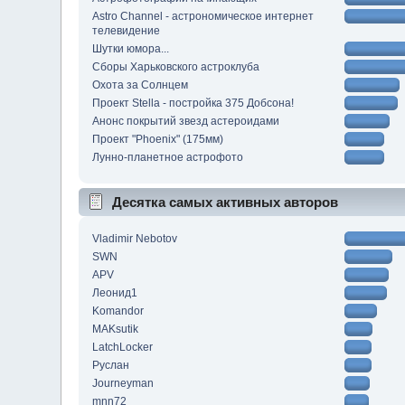
Astro Channel - астрономическое интернет
телевидение
Шутки юмора...
Сборы Харьковского астроклуба
Охота за Солнцем
Проект Stella - постройка 375 Добсона!
Анонс покрытий звезд астероидами
Проект "Phoenix" (175мм)
Лунно-планетное астрофото
Десятка самых активных авторов
Vladimir Nebotov
SWN
APV
Леонид1
Komandor
MAKsutik
LatchLocker
Руслан
Journeyman
mnn72