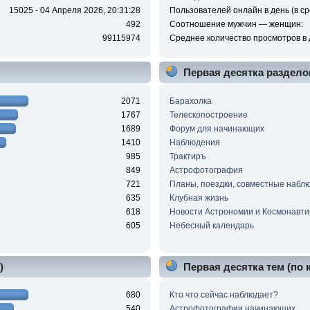
15025 - 04 Апреля 2026, 20:31:28
Пользователей онлайн в день (в ср
492
Соотношение мужчин — женщин:
99115974
Среднее количество просмотров в 
Первая десятка раздело
2071
Барахолка
1767
Телескопостроение
1689
Форум для начинающих
1410
Наблюдения
985
Трактиръ
849
Астрофотография
721
Планы, поездки, совместные набл
635
Клубная жизнь
618
Новости Астрономии и Космонавти
605
Небесный календарь
)
Первая десятка тем (по
680
Кто что сейчас наблюдает?
540
Астрофотографии начинающих