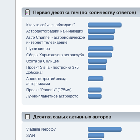
Первая десятка тем (по количеству ответов)
Кто что сейчас наблюдает?
Астрофотографии начинающих
Astro Channel - астрономическое
интернет телевидение
Шутки юмора...
Сборы Харьковского астроклуба
Охота за Солнцем
Проект Stella - постройка 375
Добсона!
Анонс покрытий звезд
астероидами
Проект "Phoenix" (175мм)
Лунно-планетное астрофото
Десятка самых активных авторов
Vladimir Nebotov
SWN