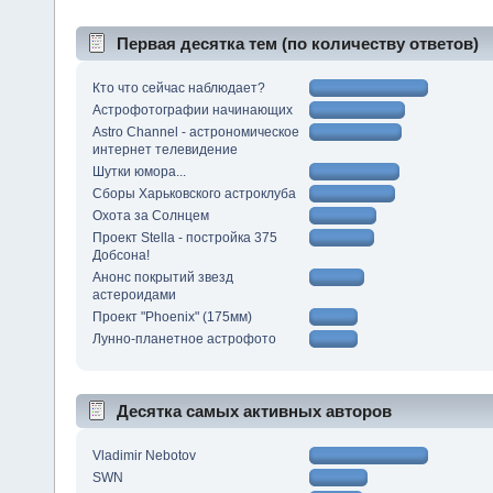
Первая десятка тем (по количеству ответов)
Кто что сейчас наблюдает?
Астрофотографии начинающих
Astro Channel - астрономическое
интернет телевидение
Шутки юмора...
Сборы Харьковского астроклуба
Охота за Солнцем
Проект Stella - постройка 375
Добсона!
Анонс покрытий звезд
астероидами
Проект "Phoenix" (175мм)
Лунно-планетное астрофото
Десятка самых активных авторов
Vladimir Nebotov
SWN