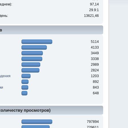
еднем):
97,14
29.9:1
день:
13621,46
в
5114
4133
3449
3338
2989
2824
юдения
1203
892
ки
843
648
 количеству просмотров)
797894
729611