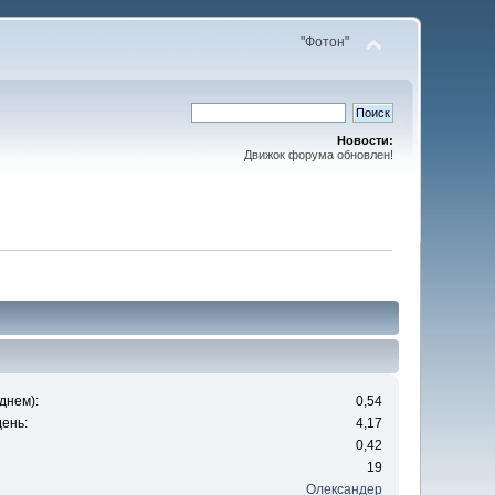
"Фотон"
Новости:
Движок форума обновлен!
днем):
0,54
ень:
4,17
0,42
19
Олександер