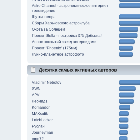
Astro Channel - астрономическое интернет
телевидение
Шутки юмора...
Сборы Харьковского астроклуба
Охота за Солнцем
Проект Stella - постройка 375 Добсона!
Анонс покрытий звезд астероидами
Проект "Phoenix" (175мм)
Лунно-планетное астрофото
Десятка самых активных авторов
Vladimir Nebotov
SWN
APV
Леонид1
Komandor
MAKsutik
LatchLocker
Руслан
Journeyman
mnn72