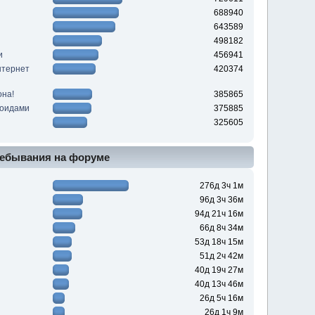
688940
643589
498182
и
456941
нтернет
420374
она!
385865
роидами
375885
325605
ебывания на форуме
276д 3ч 1м
96д 3ч 36м
94д 21ч 16м
66д 8ч 34м
53д 18ч 15м
51д 2ч 42м
40д 19ч 27м
40д 13ч 46м
26д 5ч 16м
26д 1ч 9м