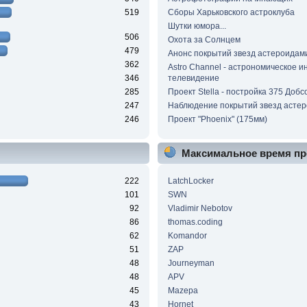
519
Сборы Харьковского астроклуба
Шутки юмора...
506
Охота за Солнцем
479
Анонс покрытий звезд астероидам
362
Astro Channel - астрономическое и
346
телевидение
285
Проект Stella - постройка 375 Добс
247
Наблюдение покрытий звезд асте
246
Проект "Phoenix" (175мм)
Максимальное время пр
222
LatchLocker
101
SWN
92
Vladimir Nebotov
86
thomas.coding
62
Komandor
51
ZAP
48
Journeyman
48
APV
45
Mazepa
43
Hornet