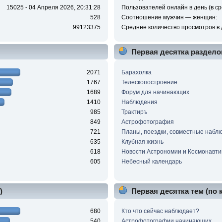
15025 - 04 Апреля 2026, 20:31:28
Пользователей онлайн в день (в ср
528
Соотношение мужчин — женщин:
99123375
Среднее количество просмотров в 
Первая десятка раздело
2071
Барахолка
1767
Телескопостроение
1689
Форум для начинающих
1410
Наблюдения
985
Трактиръ
849
Астрофотография
721
Планы, поездки, совместные набл
635
Клубная жизнь
618
Новости Астрономии и Космонавти
605
Небесный календарь
)
Первая десятка тем (по
680
Кто что сейчас наблюдает?
540
Астрофотографии начинающих