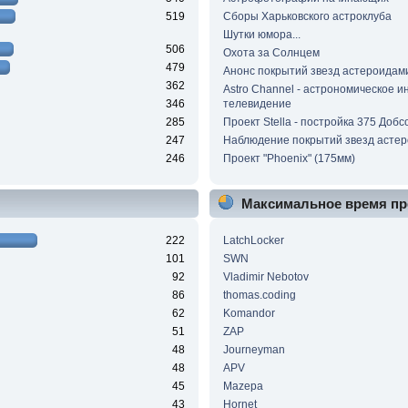
519
Сборы Харьковского астроклуба
Шутки юмора...
506
Охота за Солнцем
479
Анонс покрытий звезд астероидам
362
Astro Channel - астрономическое и
346
телевидение
285
Проект Stella - постройка 375 Добс
247
Наблюдение покрытий звезд асте
246
Проект "Phoenix" (175мм)
Максимальное время пр
222
LatchLocker
101
SWN
92
Vladimir Nebotov
86
thomas.coding
62
Komandor
51
ZAP
48
Journeyman
48
APV
45
Mazepa
43
Hornet