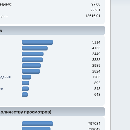
еднем):
97,08
29.9:1
день:
13616,01
в
5114
4133
3449
3338
2989
2824
юдения
1203
892
ки
843
648
 количеству просмотров)
797084
729043