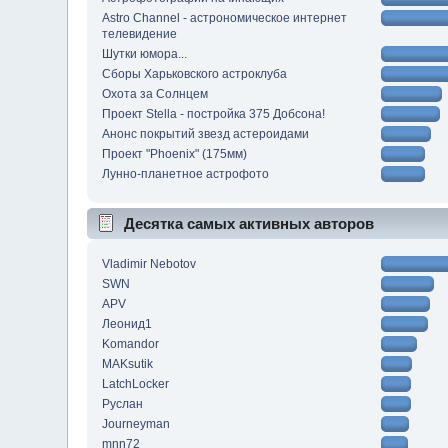
Astro Channel - астрономическое интернет
телевидение
Шутки юмора...
Сборы Харьковского астроклуба
Охота за Солнцем
Проект Stella - постройка 375 Добсона!
Анонс покрытий звезд астероидами
Проект "Phoenix" (175мм)
Лунно-планетное астрофото
Десятка самых активных авторов
Vladimir Nebotov
SWN
APV
Леонид1
Komandor
MAKsutik
LatchLocker
Руслан
Journeyman
mnn72