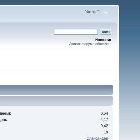
"Фотон"
Новости:
Движок форума обновлен!
днем):
0,54
ень:
4,17
0,42
19
Олександер