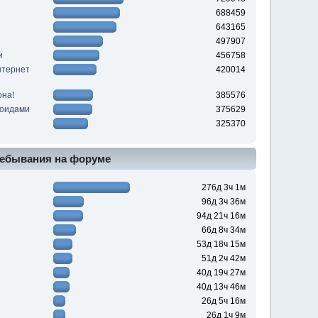
688459
643165
497907
и
456758
нтернет
420014
она!
385576
роидами
375629
325370
ебывания на форуме
276д 3ч 1м
96д 3ч 36м
94д 21ч 16м
66д 8ч 34м
53д 18ч 15м
51д 2ч 42м
40д 19ч 27м
40д 13ч 46м
26д 5ч 16м
26д 1ч 9м