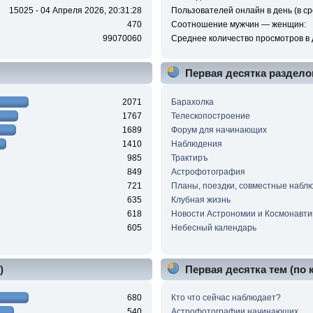
15025 - 04 Апреля 2026, 20:31:28
Пользователей онлайн в день (в ср
470
Соотношение мужчин — женщин:
99070060
Среднее количество просмотров в 
Первая десятка раздело
2071
Барахолка
1767
Телескопостроение
1689
Форум для начинающих
1410
Наблюдения
985
Трактиръ
849
Астрофотография
721
Планы, поездки, совместные набл
635
Клубная жизнь
618
Новости Астрономии и Космонавти
605
Небесный календарь
)
Первая десятка тем (по
680
Кто что сейчас наблюдает?
540
Астрофотографии начинающих