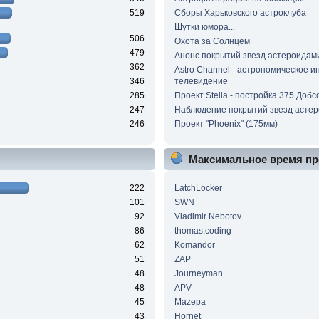
519
Сборы Харьковского астроклуба
Шутки юмора...
506
Охота за Солнцем
479
Анонс покрытий звезд астероидам
362
Astro Channel - астрономическое и
346
телевидение
285
Проект Stella - постройка 375 Добс
247
Наблюдение покрытий звезд асте
246
Проект "Phoenix" (175мм)
Максимальное время пр
222
LatchLocker
101
SWN
92
Vladimir Nebotov
86
thomas.coding
62
Komandor
51
ZAP
48
Journeyman
48
APV
45
Mazepa
43
Hornet