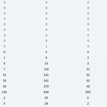
0
0
0
0
0
0
0
0
0
0
0
0
0
0
0
0
0
0
0
0
0
0
0
0
0
1
0
0
4
4
1
6
3
0
14
3
7
116
31
33
241
42
35
241
52
38
279
40
102
838
594
2
25
0
5
28
2