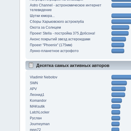
Astro Channel - астрономическое интернет
телевидение
Шутки юмора...
Сборы Харьковского астроклуба
Охота за Солнцем
Проект Stella - постройка 375 Добсона!
Анонс покрытий звезд астероидами
Проект "Phoenix" (175мм)
Лунно-планетное астрофото
Десятка самых активных авторов
Vladimir Nebotov
SWN
APV
Леонид1
Komandor
MAKsutik
LatchLocker
Руслан
Journeyman
mnn72