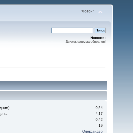
"Фотон"
Новости:
Движок форума обновлен!
днем):
0,54
ень:
4,17
0,42
19
Олександер