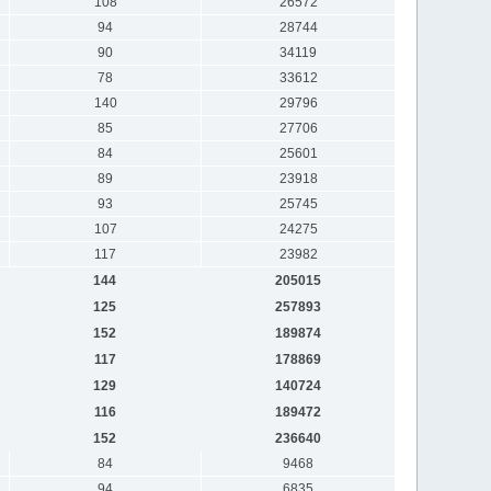
108
26572
94
28744
90
34119
78
33612
140
29796
85
27706
84
25601
89
23918
93
25745
107
24275
117
23982
144
205015
125
257893
152
189874
117
178869
129
140724
116
189472
152
236640
84
9468
94
6835