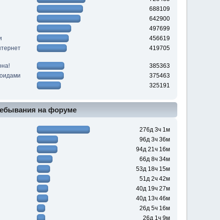
688109
642900
497699
и
456619
нтернет
419705
она!
385363
роидами
375463
325191
ебывания на форуме
276д 3ч 1м
96д 3ч 36м
94д 21ч 16м
66д 8ч 34м
53д 18ч 15м
51д 2ч 42м
40д 19ч 27м
40д 13ч 46м
26д 5ч 16м
26д 1ч 9м