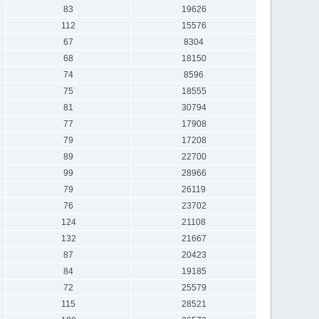
83
19626
112
15576
67
8304
68
18150
74
8596
75
18555
81
30794
77
17908
79
17208
89
22700
99
28966
79
26119
76
23702
124
21108
132
21667
87
20423
84
19185
72
25579
115
28521