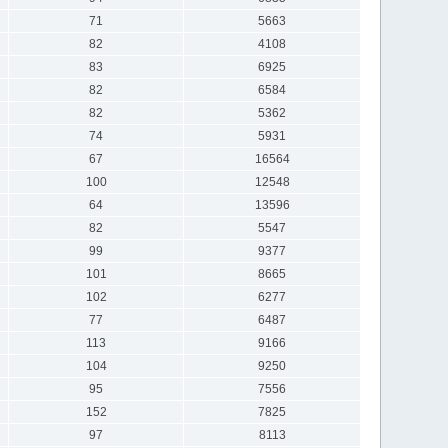
71
5663
82
4108
83
6925
82
6584
82
5362
74
5931
67
16564
100
12548
64
13596
82
5547
99
9377
101
8665
102
6277
77
6487
113
9166
104
9250
95
7556
152
7825
97
8113