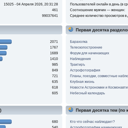
15025 - 04 Апреля 2026, 20:31:28
Пользователей онлайн в день (в ср
461
Соотношение мужчин — женщин:
99037641
Среднее количество просмотров в 
Первая десятка раздело
2071
Барахолка
1767
Телескопостроение
1689
Форум для начинающих
1410
Наблюдения
985
Трактиръ
849
Астрофотография
721
Планы, поездки, совместные набл
635
Клубная жизнь
618
Новости Астрономии и Космонавти
605
Небесный календарь
)
Первая десятка тем (по
680
Кто что сейчас наблюдает?
540
Астрофотографии начинающих