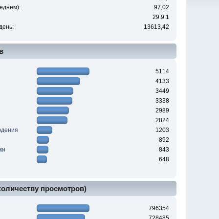
еднем):
97,02
29.9:1
день:
13613,42
в
5114
4133
3449
3338
2989
2824
юдения
1203
892
ки
843
648
 количеству просмотров)
796354
728485