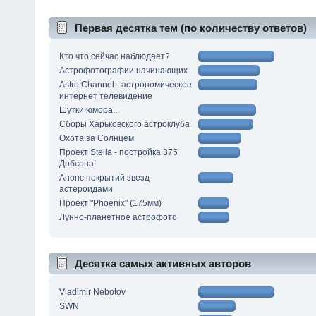
Первая десятка тем (по количеству ответов)
Кто что сейчас наблюдает?
Астрофотографии начинающих
Astro Channel - астрономическое
интернет телевидение
Шутки юмора...
Сборы Харьковского астроклуба
Охота за Солнцем
Проект Stella - постройка 375
Добсона!
Анонс покрытий звезд
астероидами
Проект "Phoenix" (175мм)
Лунно-планетное астрофото
Десятка самых активных авторов
Vladimir Nebotov
SWN