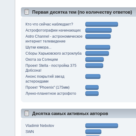
Первая десятка тем (по количеству ответов)
Кто что сейчас наблюдает?
Астрофотографии начинающих
Astro Channel - астрономическое
интернет телевидение
Шутки юмора...
Сборы Харьковского астроклуба
Охота за Солнцем
Проект Stella - постройка 375
Добсона!
Анонс покрытий звезд
астероидами
Проект "Phoenix" (175мм)
Лунно-планетное астрофото
Десятка самых активных авторов
Vladimir Nebotov
SWN