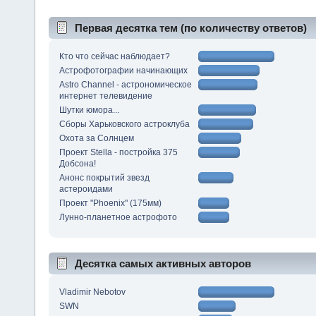
Первая десятка тем (по количеству ответов)
Кто что сейчас наблюдает?
Астрофотографии начинающих
Astro Channel - астрономическое
интернет телевидение
Шутки юмора...
Сборы Харьковского астроклуба
Охота за Солнцем
Проект Stella - постройка 375
Добсона!
Анонс покрытий звезд
астероидами
Проект "Phoenix" (175мм)
Лунно-планетное астрофото
Десятка самых активных авторов
Vladimir Nebotov
SWN