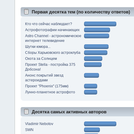
Первая десятка тем (по количеству ответов)
Кто что сейчас наблюдает?
Астрофотографии начинающих
Astro Channel - астрономическое
интернет телевидение
Шутки юмора...
Сборы Харьковского астроклуба
Охота за Солнцем
Проект Stella - постройка 375
Добсона!
Анонс покрытий звезд
астероидами
Проект "Phoenix" (175мм)
Лунно-планетное астрофото
Десятка самых активных авторов
Vladimir Nebotov
SWN