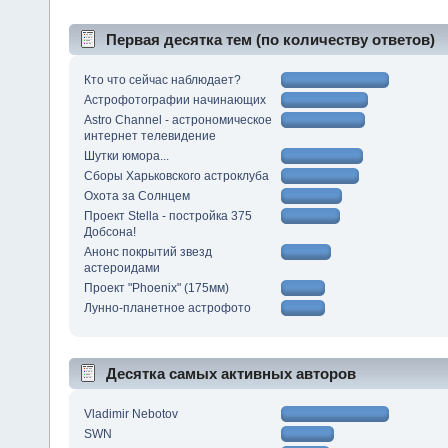
Первая десятка тем (по количеству ответов)
Кто что сейчас наблюдает?
Астрофотографии начинающих
Astro Channel - астрономическое
интернет телевидение
Шутки юмора...
Сборы Харьковского астроклуба
Охота за Солнцем
Проект Stella - постройка 375
Добсона!
Анонс покрытий звезд
астероидами
Проект "Phoenix" (175мм)
Лунно-планетное астрофото
Десятка самых активных авторов
Vladimir Nebotov
SWN